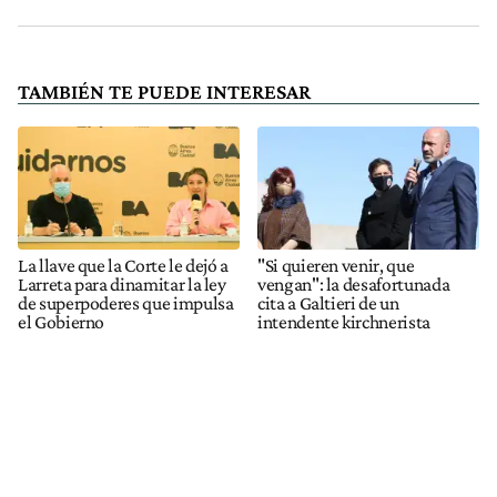
TAMBIÉN TE PUEDE INTERESAR
La llave que la Corte le dejó a
"Si quieren venir, que
Larreta para dinamitar la ley
vengan": la desafortunada
de superpoderes que impulsa
cita a Galtieri de un
el Gobierno
intendente kirchnerista