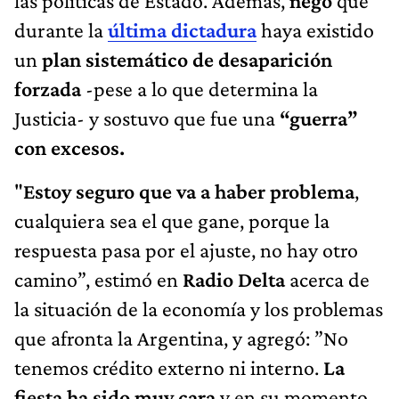
las políticas de Estado. Además,
negó
que
durante la
última dictadura
haya existido
un
plan sistemático de desaparición
forzada
-pese a lo que determina la
Justicia- y sostuvo que fue una
“guerra”
con excesos.
"
Estoy seguro que va a haber problema
,
cualquiera sea el que gane, porque la
respuesta pasa por el ajuste, no hay otro
camino”, estimó en
Radio Delta
acerca de
la situación de la economía y los problemas
que afronta la Argentina, y agregó: ”No
tenemos crédito externo ni interno.
La
fiesta ha sido muy cara
y en su momento