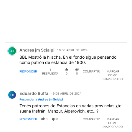
cumple más que el 5 % de sus mandamientos y la
educación está pésimo en todos los niveles pero no
solo por el presupuesto. Fuente sobre leyes: A. Dillón,
Infobae, 30/06/2023.
EDITADO
Comentario de Andres jm Scialpi.
Andres jm Scialpi
9 DE ABRIL DE 2024
AJ
BBL Mostró la hilacha. En el fondo sigue pensando
como patrón de estancia de 1900.
1
RESPONDER
COMPARTIR
MARCAR
RESPUESTA
0
0
COMO
INAPROPIADO
Respuesta de Eduardo Buffa.
Eduardo Buffa
9 DE ABRIL DE 2024
EB
Responder a
Andres jm Scialpi
Tenés patrones de Estancias en varias provincias ¿te
suena Insfrán, Manzur, Alperovich, etc...?
RESPONDER
0
0
COMPARTIR
MARCAR
COMO
INAPROPIADO