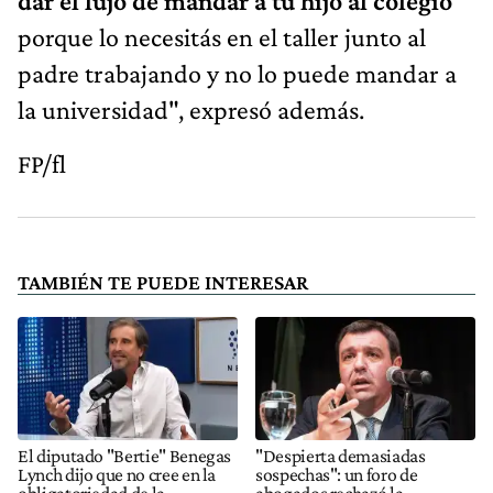
dar el lujo de mandar a tu hijo al colegio
porque lo necesitás en el taller junto al
padre trabajando y no lo puede mandar a
la universidad", expresó además.
FP/fl
TAMBIÉN TE PUEDE INTERESAR
El diputado "Bertie" Benegas
"Despierta demasiadas
Lynch dijo que no cree en la
sospechas": un foro de
obligatoriedad de la
abogados rechazó la