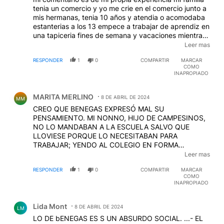
MOMENTO REQUERÍA MANO DE OBRA ARCHI
tenia un comercio y yo me crie en el comercio junto a
CALIFICADA.
mis hermanas, tenia 10 años y atendia o acomodaba
estanterias a los 13 empece a trabajar de aprendiz en
una tapiceria fines de semana y vacaciones mientras
iba a un colegio industrial a los 19 termine la
Leer mas
secundaria e ingrese a la facultad y siempre
RESPONDER
1
0
COMPARTIR
MARCAR
trabajando , pase de la tapiceria a la construccion y a
COMO
los 24 compre mi casa , el trabajo no tiene que ser
INAPROPIADO
visto como un problema, es normal entre los humildes
Comentario de MARITA MERLINO.
que los chicos trabajen acompañando a la familia en
MARITA MERLINO
los 90 muchos de mis compañeros de la escuela que
8 DE ABRIL DE 2024
MM
eran pesimos abandonaban y iban a trabajar mi vieja
CREO QUE BENEGAS EXPRESÓ MAL SU
siempre me dijo, "en esta casa no se crian vagos"
PENSAMIENTO. MI NONNO, HIJO DE CAMPESINOS,
NO LO MANDABAN A LA ESCUELA SALVO QUE
LLOVIESE PORQUE LO NECESITABAN PARA
TRABAJAR; YENDO AL COLEGIO EN FORMA
SALTEADA DURANTE SEIS MESES, APRENDIÓ A
Leer mas
LEER, ESCRIBIR, SUMAR Y RESTAR...LAS TABLAS,
RESPONDER
1
0
COMPARTIR
MARCAR
MULTIPLICAR Y DIVIDIR, NO. ES AHÍ CUANDO
COMO
APARECIÓ UNA LEY QUE EL QUE NO MANDABA SUS
INAPROPIADO
HIJOS A ESTUDIAR IBA PRESO. ESE ALFABETISMO
Comentario de Lida Mont.
ARCHI INCOMPLETOLE SIRVIÓ PARA PROSPERAR
Lida Mont
AQUÍ EN ARGENTINA Y ADEMÁS...LA LECTURA ES
8 DE ABRIL DE 2024
LM
UN REFUGIO. NO OLVIDO LA FIGURA DE MI ABUELO
LO DE bENEGAS ES S UN ABSURDO SOCIAL. ...- EL