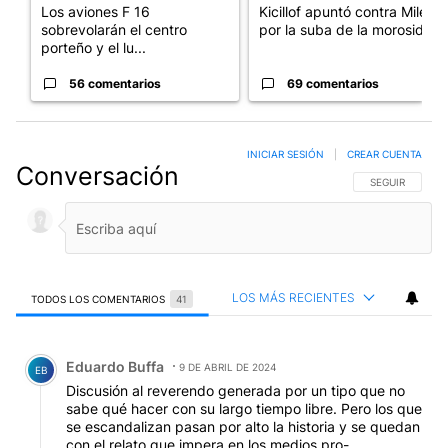
Los aviones F 16
Kicillof apuntó contra Milei
sobrevolarán el centro
por la suba de la morosida...
porteño y el lu...
56 comentarios
69 comentarios
INICIAR SESIÓN
|
CREAR CUENTA
Conversación
SIGA ESTA CO
SEGUIR
LOS MÁS RECIENTES
TODOS LOS COMENTARIOS
41
Todos los comentarios
Comentario de Eduardo Buffa.
Eduardo Buffa
9 DE ABRIL DE 2024
EB
Discusión al reverendo generada por un tipo que no
sabe qué hacer con su largo tiempo libre. Pero los que
se escandalizan pasan por alto la historia y se quedan
con el relato que impera en los medios pro-