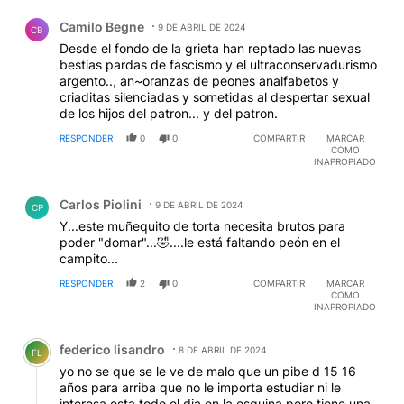
Comentario de Camilo Begne.
Camilo Begne
9 DE ABRIL DE 2024
CB
Desde el fondo de la grieta han reptado las nuevas
bestias pardas de fascismo y el ultraconservadurismo
argento.., an~oranzas de peones analfabetos y
criaditas silenciadas y sometidas al despertar sexual
de los hijos del patron... y del patron.
RESPONDER
0
0
COMPARTIR
MARCAR
COMO
INAPROPIADO
Comentario de Carlos Piolini.
Carlos Piolini
9 DE ABRIL DE 2024
CP
Y...este muñequito de torta necesita brutos para
poder "domar"...🤣....le está faltando peón en el
campito...
RESPONDER
2
0
COMPARTIR
MARCAR
COMO
INAPROPIADO
Comentario de federico lisandro.
federico lisandro
8 DE ABRIL DE 2024
FL
yo no se que se le ve de malo que un pibe d 15 16
años para arriba que no le importa estudiar ni le
interesa esta todo el dia en la esquina pero tiene una