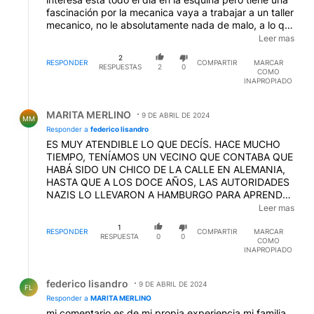
fascinación por la mecanica vaya a trabajar a un taller
mecanico, no le absolutamente nada de malo, a lo que
si le veo un problema es que se obligue a un pibe de
Leer mas
16 años a terminar en secundario sin haber aprendido
2
nada y al que le entregan el titulo solo por que los
RESPONDER
COMPARTIR
MARCAR
RESPUESTAS
2
0
COMO
pibes tienen que estar en la escuela, tampoco
INAPROPIADO
entiendo cual es el problema con que los pibes
trabajen y ayuden a la economia familiar,
Respuesta de MARITA MERLINO.
acompañando a sus padres , no le veo problema
MARITA MERLINO
9 DE ABRIL DE 2024
MM
Responder a
federico lisandro
ES MUY ATENDIBLE LO QUE DECÍS. HACE MUCHO
TIEMPO, TENÍAMOS UN VECINO QUE CONTABA QUE
HABÁ SIDO UN CHICO DE LA CALLE EN ALEMANIA,
HASTA QUE A LOS DOCE AÑOS, LAS AUTORIDADES
NAZIS LO LLEVARON A HAMBURGO PARA APRENDER
EL OFICIO Y TRABAJAR EN LOS ASTILLEROS YA QUE
Leer mas
SE HABÍA PUESTO EN MARCHA LA MAQUINARIA
1
ARMAMENTÍSTICA PARA LA GUERRA QUE ERA
RESPONDER
COMPARTIR
MARCAR
RESPUESTA
0
0
COMO
INMINENTE. BUENO, PASÓ EL TIEMPO Y LUEGO DE
INAPROPIADO
LA CONTIENDA, ESE MUCHACHITO LLEGÓ A LA
ARGENTINA Y FUE UN VERDADERO ARTISTA EN LO
Respuesta de federico lisandro.
SUYO, UN TIPO CAPAZ DE SACAR UNA MATRIZ DE
federico lisandro
9 DE ABRIL DE 2024
FL
UN FIERRO VIEJO. OBVIAMENTE HIZO SU VIDA
Responder a
MARITA MERLINO
JUNTO A LA INDUSTRIA ARGENTINA QUE, EN ESE
mi comentario es de mi propia experiencia mi familia