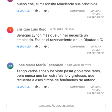
bueno che, el masonsito reluciendo sus principios
RESPONDER
0
0
COMPARTIR
MARCAR
COMO
INAPROPIADO
Comentario de Enrique Luis Rojo.
Enrique Luis Rojo
8 DE ABRIL DE 2024
EL
Benegas Lynch más que un hijo necesita un
empleado. Ése es el razonamiento de un Diputado 🤔
RESPONDER
0
0
COMPARTIR
MARCAR
COMO
INAPROPIADO
Comentario de José María María Escandell.
José María María Escandell
8 DE ABRIL DE 2024
JM
Tengo varios años y he visto pasar gobiernos raros,
pero nunca uno tan estrafalario y grotesco, que
recuerda a esos circos de fenómenos de antaño...
RESPONDER
0
0
COMPARTIR
MARCAR
COMO
INAPROPIADO
CARGAR MÁS COMENTARIOS