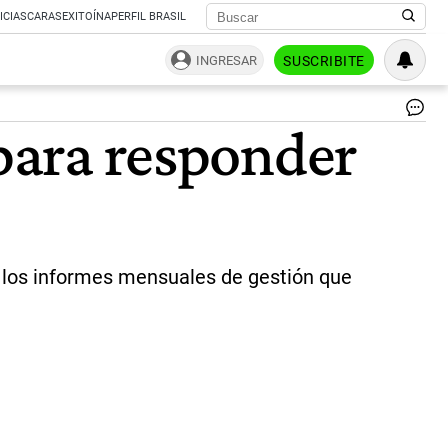
ICIAS
CARAS
EXITOÍNA
PERFIL BRASIL
INGRESAR
SUSCRIBITE
Sa
 para responder
Caf
|
Je
de
Ga
r los informes mensuales de gestión que