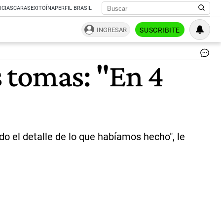
ICIAS
CARAS
EXITOÍNA
PERFIL BRASIL
INGRESAR
SUSCRIBITE
Caf
s tomas: "En 4
ap
co
las
ge
de
Ma
Ma
y
o el detalle de lo que habíamos hecho", le
Ma
Eu
Vid
po
la
to
de
tie
|