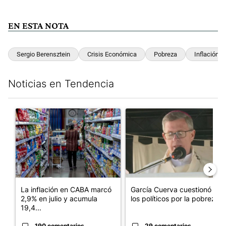
EN ESTA NOTA
Sergio Berensztein
Crisis Económica
Pobreza
Inflación
Noticias en Tendencia
Este listado muestra los artículos con más comentarios en los últim
Un artículo de tendencia con el título "La inflación en CABA m
Un artículo de tendencia con e
La inflación en CABA marcó
García Cuerva cuestionó a
2,9% en julio y acumula
los políticos por la pobreza
19,4...
190 comentarios
29 comentarios