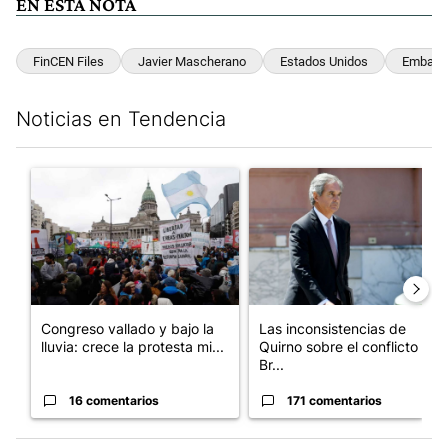
EN ESTA NOTA
FinCEN Files
Javier Mascherano
Estados Unidos
Embajad
Noticias en Tendencia
Este listado muestra los artículos con más comentarios en los últim
Un artículo de tendencia con el título "Congreso vallado y bajo
Un artículo de tendencia con e
Congreso vallado y bajo la
Las inconsistencias de
lluvia: crece la protesta mi...
Quirno sobre el conflicto con
Br...
16 comentarios
171 comentarios