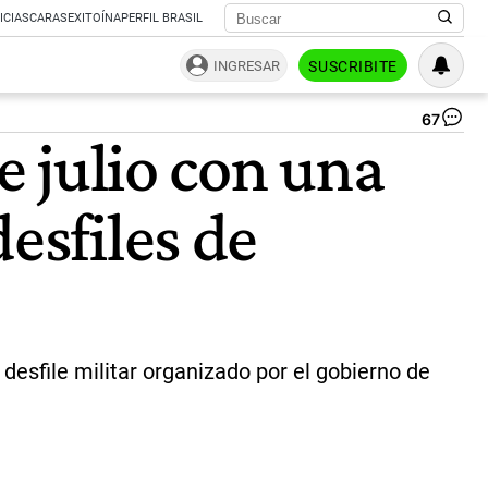
ICIAS
CARAS
EXITOÍNA
PERFIL BRASIL
INGRESAR
SUSCRIBITE
67
Ag
e julio con una
Ro
y
Jav
esfiles de
Mil
|
in
Ag
 desfile militar organizado por el gobierno de