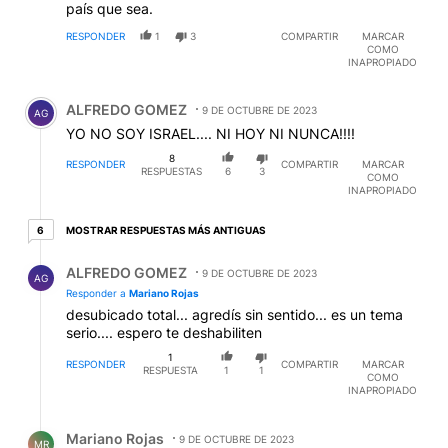
país que sea.
RESPONDER
1
3
COMPARTIR
MARCAR
COMO
INAPROPIADO
Comentario de ALFREDO GOMEZ.
ALFREDO GOMEZ
9 DE OCTUBRE DE 2023
AG
YO NO SOY ISRAEL.... NI HOY NI NUNCA!!!!
8
RESPONDER
COMPARTIR
MARCAR
RESPUESTAS
6
3
COMO
INAPROPIADO
6 respuestas más antiguas
MOSTRAR RESPUESTAS MÁS ANTIGUAS
6
Respuesta de ALFREDO GOMEZ.
ALFREDO GOMEZ
9 DE OCTUBRE DE 2023
AG
Responder a
Mariano Rojas
desubicado total... agredís sin sentido... es un tema
serio.... espero te deshabiliten
1
RESPONDER
COMPARTIR
MARCAR
RESPUESTA
1
1
COMO
INAPROPIADO
Respuesta de Mariano Rojas.
Mariano Rojas
9 DE OCTUBRE DE 2023
MR