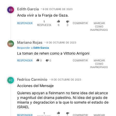
Comentario de Edith Garcia.
Edith Garcia
9 DE OCTUBRE DE 2023
EG
Anda vivir a la Franja de Gaza.
1
RESPONDER
COMPARTIR
MARCAR
RESPUESTA
6
0
COMO
INAPROPIADO
Respuesta de Mariano Rojas.
Mariano Rojas
9 DE OCTUBRE DE 2023
MR
Responder a
Edith Garcia
La toman de rehen como a Vittorio Arrigoni
RESPONDER
0
0
COMPARTIR
MARCAR
COMO
INAPROPIADO
Comentario de Fedrico Carminio.
Fedrico Carminio
9 DE OCTUBRE DE 2023
FC
Acciones del Mensaje
Quienes apoyan a Feinmann no tiene idea del alcance
y magnitud del drama palestino. Ni idea del grado de
miseria y degradacion a la que lo somete el estado de
ISRAEL
1
RESPONDER
COMPARTIR
MARCAR