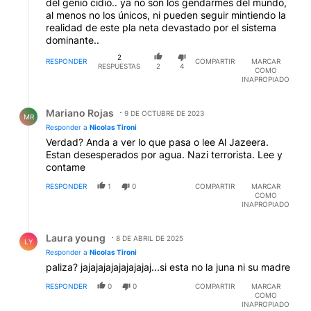
del genio cidio.. ya no son los gendarmes del mundo,
al menos no los únicos, ni pueden seguir mintiendo la
realidad de este pla neta devastado por el sistema
dominante..
2
RESPONDER
COMPARTIR
MARCAR
RESPUESTAS
2
4
COMO
INAPROPIADO
Respuesta de Mariano Rojas.
Mariano Rojas
9 DE OCTUBRE DE 2023
MR
Responder a
Nicolas Tironi
Verdad? Anda a ver lo que pasa o lee Al Jazeera.
Estan desesperados por agua. Nazi terrorista. Lee y
contame
RESPONDER
1
0
COMPARTIR
MARCAR
COMO
INAPROPIADO
Respuesta de Laura young.
Laura young
8 DE ABRIL DE 2025
LY
Responder a
Nicolas Tironi
paliza? jajajajajajajajajaj...si esta no la juna ni su madre
RESPONDER
0
0
COMPARTIR
MARCAR
COMO
INAPROPIADO