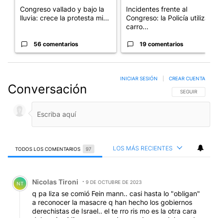
Congreso vallado y bajo la
Incidentes frente al
lluvia: crece la protesta mi...
Congreso: la Policía utiliza
carro...
56 comentarios
19 comentarios
INICIAR SESIÓN
|
CREAR CUENTA
Conversación
SIGA ESTA CO
SEGUIR
LOS MÁS RECIENTES
TODOS LOS COMENTARIOS
97
Todos los comentarios
Comentario de Nicolas Tironi.
Nicolas Tironi
9 DE OCTUBRE DE 2023
NT
q pa liza se comió Fein mann.. casi hasta lo "obligan"
a reconocer la masacre q han hecho los gobiernos
derechistas de Israel.. el te rro ris mo es la otra cara