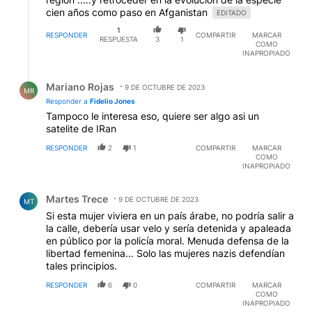
cien años como paso en Afganistan
EDITADO
1
RESPONDER
COMPARTIR
MARCAR
RESPUESTA
3
1
COMO
INAPROPIADO
Respuesta de Mariano Rojas.
Mariano Rojas
9 DE OCTUBRE DE 2023
MR
Responder a
Fidelio Jones
Tampoco le interesa eso, quiere ser algo asi un
satelite de IRan
RESPONDER
2
1
COMPARTIR
MARCAR
COMO
INAPROPIADO
Comentario de Martes Trece.
Martes Trece
9 DE OCTUBRE DE 2023
MT
Si esta mujer viviera en un país árabe, no podría salir a
la calle, debería usar velo y sería detenida y apaleada
en público por la policía moral. Menuda defensa de la
libertad femenina... Solo las mujeres nazis defendían
tales principios.
RESPONDER
6
0
COMPARTIR
MARCAR
COMO
INAPROPIADO