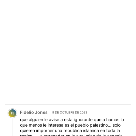
Comentario de Fidelio Jones.
Fidelio Jones
9 DE OCTUBRE DE 2023
FJ
que alguien le avise a esta ignorante que a hamas lo
que menos le interesa es el pueblo palestino....solo
quieren imporner una republica islamica en toda la
region .....y retroceder en la evolucion de la especie