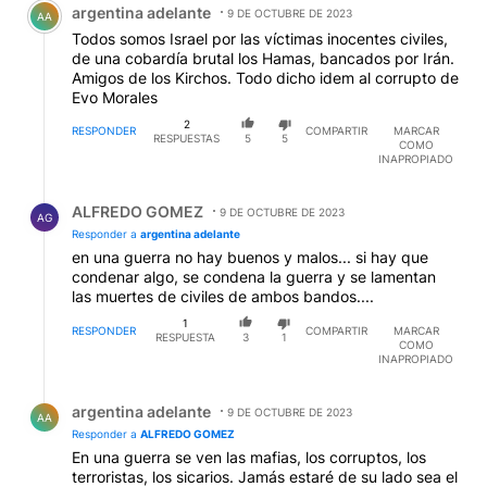
argentina adelante
9 DE OCTUBRE DE 2023
AA
Todos somos Israel por las víctimas inocentes civiles,
de una cobardía brutal los Hamas, bancados por Irán.
Amigos de los Kirchos. Todo dicho idem al corrupto de
Evo Morales
2
RESPONDER
COMPARTIR
MARCAR
RESPUESTAS
5
5
COMO
INAPROPIADO
Respuesta de ALFREDO GOMEZ.
ALFREDO GOMEZ
9 DE OCTUBRE DE 2023
AG
Responder a
argentina adelante
en una guerra no hay buenos y malos... si hay que
condenar algo, se condena la guerra y se lamentan
las muertes de civiles de ambos bandos....
1
RESPONDER
COMPARTIR
MARCAR
RESPUESTA
3
1
COMO
INAPROPIADO
Respuesta de argentina adelante.
argentina adelante
9 DE OCTUBRE DE 2023
AA
Responder a
ALFREDO GOMEZ
En una guerra se ven las mafias, los corruptos, los
terroristas, los sicarios. Jamás estaré de su lado sea el