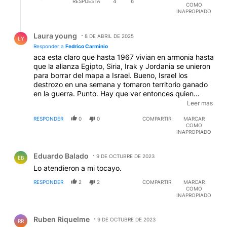
RESPUESTA
4
6
COMO
INAPROPIADO
Respuesta de Laura young.
Laura young
8 DE ABRIL DE 2025
LY
Responder a
Fedrico Carminio
aca esta claro que hasta 1967 vivian en armonia hasta
que la alianza Egipto, Siria, Irak y Jordania se unieron
para borrar del mapa a Israel. Bueno, Israel los
destrozo en una semana y tomaron territorio ganado
en la guerra. Punto. Hay que ver entonces quien
encendio la mecha del conflicto. Ademas, hasta que
Leer mas
los Palestinos no se saquen de encima a Hammas,
RESPONDER
0
0
COMPARTIR
MARCAR
Iran, y Libano, y dejen de mandar misiles y drones
COMO
TODOS LOS DIAS sobre Israel, no hay negociacion
INAPROPIADO
factible
Comentario de Eduardo Balado.
Eduardo Balado
9 DE OCTUBRE DE 2023
EB
Lo atendieron a mi tocayo.
RESPONDER
2
2
COMPARTIR
MARCAR
COMO
INAPROPIADO
Comentario de Ruben Riquelme.
Ruben Riquelme
9 DE OCTUBRE DE 2023
RR