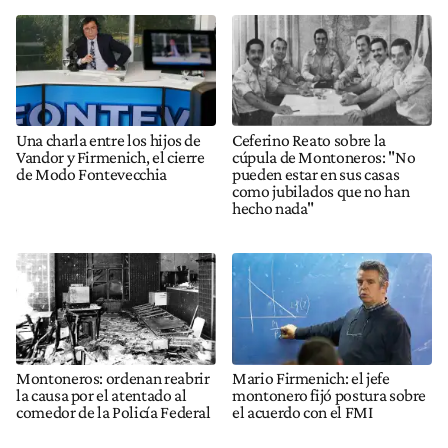
Una charla entre los hijos de
Ceferino Reato sobre la
Vandor y Firmenich, el cierre
cúpula de Montoneros: "No
de Modo Fontevecchia
pueden estar en sus casas
como jubilados que no han
hecho nada"
Montoneros: ordenan reabrir
Mario Firmenich: el jefe
la causa por el atentado al
montonero fijó postura sobre
comedor de la Policía Federal
el acuerdo con el FMI