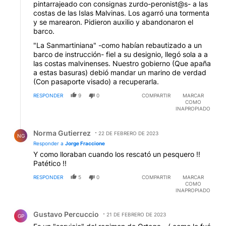
pintarrajeado con consignas zurdo-peronist@s- a las
costas de las Islas Malvinas. Los agarró una tormenta
y se marearon. Pidieron auxilio y abandonaron el
barco.
"La Sanmartiniana" -como habían rebautizado a un
barco de instrucción- fiel a su designio, llegó sola a a
las costas malvinenses. Nuestro gobierno (Que apaña
a estas basuras) debió mandar un marino de verdad
(Con pasaporte visado) a recuperarla.
RESPONDER
9
0
COMPARTIR
MARCAR
COMO
INAPROPIADO
Respuesta de Norma Gutierrez.
Norma Gutierrez
22 DE FEBRERO DE 2023
NG
Responder a
Jorge Fraccione
Y como lloraban cuando los rescató un pesquero !!
Patético !!
RESPONDER
5
0
COMPARTIR
MARCAR
COMO
INAPROPIADO
Comentario de Gustavo Percuccio.
Gustavo Percuccio
21 DE FEBRERO DE 2023
GP