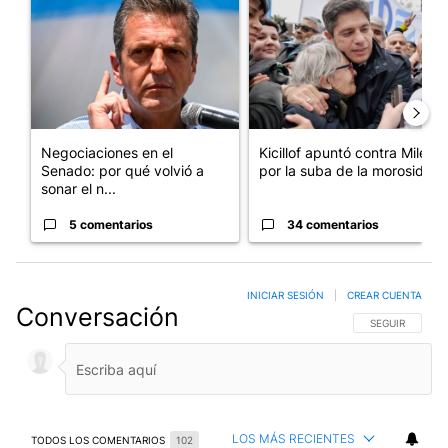
Un artículo de tendencia con el título "Negociaciones en el Se
Un artículo de tendencia con el
Negociaciones en el
Kicillof apuntó contra Milei
Senado: por qué volvió a
por la suba de la morosida...
sonar el n...
5 comentarios
34 comentarios
INICIAR SESIÓN
|
CREAR CUENTA
Conversación
SIGA ESTA CO
SEGUIR
LOS MÁS RECIENTES
TODOS LOS COMENTARIOS
102