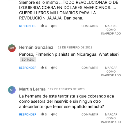
Siempre es lo mismo …TODO REVOLUCIONARIO DE
IZQUIERDA COBRA EN DÓLARES AMERICANOS…..
GUERRILLEROS MILLONARIOS PARA LA
REVOLUCIÓN JAJAJA. Dan pena.
RESPONDER
4
0
COMPARTIR
MARCAR
COMO
INAPROPIADO
Comentario de Hernán González.
Hernán González
22 DE FEBRERO DE 2023
HG
Penoso, Firmenich planista en Nicaragua. What else?
EDITADO
RESPONDER
5
0
COMPARTIR
MARCAR
COMO
INAPROPIADO
Comentario de Martin Lerma.
Martin Lerma
22 DE FEBRERO DE 2023
ML
La hermana de este terrorista sigue cobrando aca
como asesora del inservible sin ningun otro
antecedente que tener ese apellido nefasto?
RESPONDER
5
0
COMPARTIR
MARCAR
COMO
INAPROPIADO