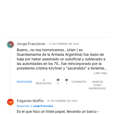
Comentario de Jorge Fraccione.
Jorge Fraccione
21 DE FEBRERO DE 2023
JF
Bueno...no nos horroricemos...Urien ( ex
Guardiamarina de la Armada Argentina) fue dado de
baja por haber asesinado un suboficial y sublevado a
las autoridades en los 70...fue reincorporado por la
presidente cristina kirchner y "ascendido" a teniente
de Fragata ( saltándose todos los procedimientos y
Leer mas
leyes) y con sueldo retroactivo de mas de 40
2
años....la paja en el ojo ajeno. Seria importante que los
RESPONDER
COMPARTIR
MARCAR
RESPUESTAS
5
1
COMO
periodistas investiguen este caso, no ?
INAPROPIADO
Respuesta de Edgardo Maffía.
Edgardo Maffía
21 DE FEBRERO DE 2023
EM
Responder a
Jorge Fraccione
Es el que hizo un triste papel, llevando un barco -