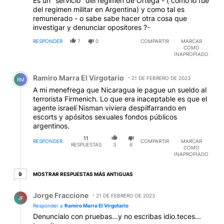
Es un "servicio" del regimen de Ortega - ( como lo fué
del regimen militar en Argentina) y como tal es
remunerado - o sabe sabe hacer otra cosa que
investigar y denunciar opositores ?-
RESPONDER
7
0
COMPARTIR
MARCAR
COMO
INAPROPIADO
Comentario de Ramiro Marra El Virgotario.
Ramiro Marra El Virgotario
21 DE FEBRERO DE 2023
RM
A mi menefrega que Nicaragua le pague un sueldo al
terrorista Firmenich. Lo que era inaceptable es que el
agente israelí Nisman viviera despilfarrando en
escorts y apósitos sexuales fondos públicos
argentinos.
11
RESPONDER
COMPARTIR
MARCAR
RESPUESTAS
3
6
COMO
INAPROPIADO
9 respuestas más antiguas
MOSTRAR RESPUESTAS MÁS ANTIGUAS
9
Respuesta de Jorge Fraccione.
Jorge Fraccione
21 DE FEBRERO DE 2023
JF
Responder a
Ramiro Marra El Virgotario
Denuncialo con pruebas...y no escribas idio.teces...