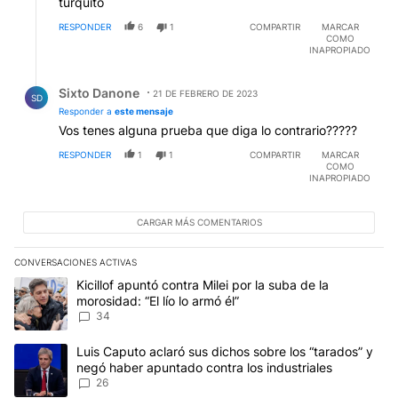
turquito
RESPONDER
6
1
COMPARTIR
MARCAR
COMO
INAPROPIADO
Respuesta de Sixto Danone.
Sixto Danone
21 DE FEBRERO DE 2023
SD
Responder a
este mensaje
Vos tenes alguna prueba que diga lo contrario?????
RESPONDER
1
1
COMPARTIR
MARCAR
COMO
INAPROPIADO
CARGAR MÁS COMENTARIOS
CONVERSACIONES ACTIVAS
Este listado muestra los artículos con más comentarios en los últim
Un artículo de tendencia con el título "Kicillof apuntó contra Milei 
Kicillof apuntó contra Milei por la suba de la
morosidad: “El lío lo armó él”
34
Un artículo de tendencia con el título "Luis Caputo aclaró sus dic
Luis Caputo aclaró sus dichos sobre los “tarados” y
negó haber apuntado contra los industriales
26