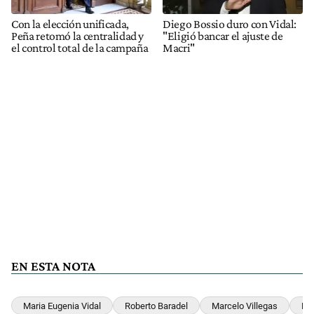
Con la elección unificada,
Diego Bossio duro con Vidal:
Peña retomó la centralidad y
"Eligió bancar el ajuste de
el control total de la campaña
Macri"
EN ESTA NOTA
Maria Eugenia Vidal
Roberto Baradel
Marcelo Villegas
Mau