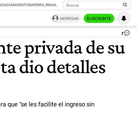
ICIAS
CARAS
EXITOÍNA
PERFIL BRASIL
INGRESAR
SUSCRIBITE
7
Re
nte privada de su
La
vis
de
ta dio detalles
los
di
a
los
exm
ju
po
del
a que "se les facilite el ingreso sin
de
les
hu
Bo
no
sal