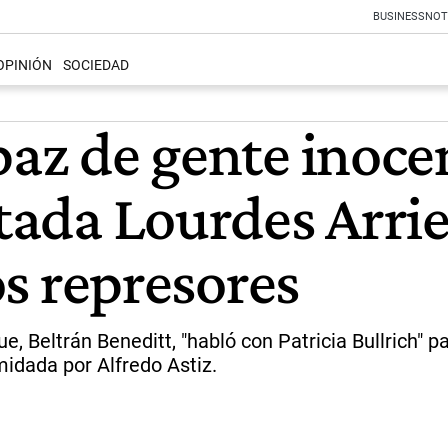
BUSINESS
NOT
OPINIÓN
SOCIEDAD
paz de gente inoce
utada Lourdes Arrie
los represores
 Beltrán Beneditt, "habló con Patricia Bullrich" par
midada por Alfredo Astiz.