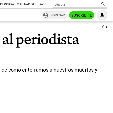
ICIAS
CARAS
EXITOÍNA
PERFIL BRASIL
INGRESAR
SUSCRIBITE
Wa
al periodista
Wol
di
nac
|
Gen
(vi
inar de cómo enterramos a nuestros muertos y