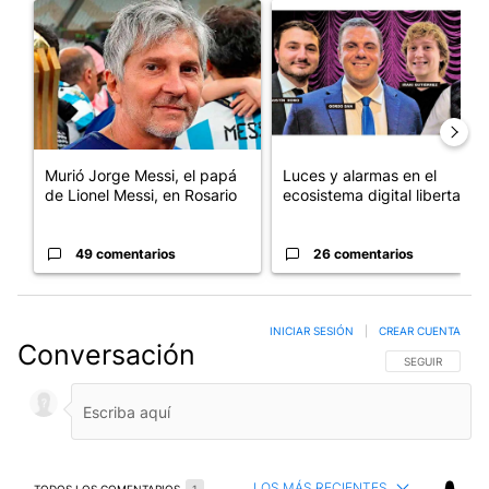
Un artículo de tendencia con el título "Murió Jorge Messi, el pa
Un artículo de tendencia con el
Murió Jorge Messi, el papá
Luces y alarmas en el
de Lionel Messi, en Rosario
ecosistema digital libertario
49 comentarios
26 comentarios
INICIAR SESIÓN
|
CREAR CUENTA
Conversación
SIGA ESTA CO
SEGUIR
LOS MÁS RECIENTES