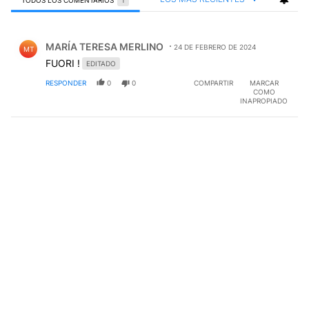
TODOS LOS COMENTARIOS
1
Todos los comentarios
Comentario de MARÍA TERESA MERLINO.
MARÍA TERESA MERLINO
24 DE FEBRERO DE 2024
MT
FUORI !
EDITADO
RESPONDER
0
0
COMPARTIR
MARCAR
COMO
INAPROPIADO