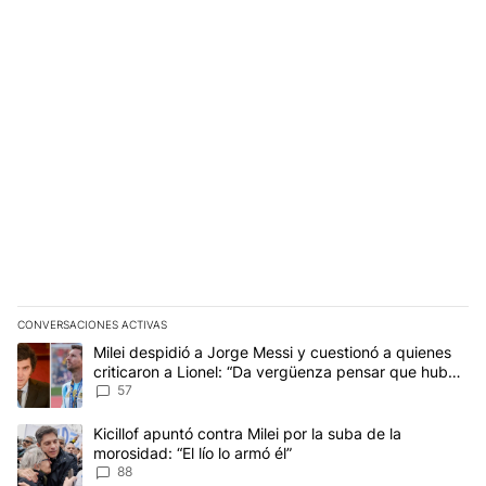
CONVERSACIONES ACTIVAS
Este listado muestra los artículos con más comentarios en los últim
Un artículo de tendencia con el título "Milei despidió a Jorge Mes
Milei despidió a Jorge Messi y cuestionó a quienes
criticaron a Lionel: “Da vergüenza pensar que hubo
anti-Messi”
57
Un artículo de tendencia con el título "Kicillof apuntó contra Milei 
Kicillof apuntó contra Milei por la suba de la
morosidad: “El lío lo armó él”
88