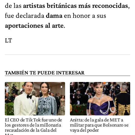
de las
artistas británicas más reconocidas
,
fue declarada
dama
en honor a sus
aportaciones al arte
.
LT
TAMBIÉN TE PUEDE INTERESAR
El CEO de Tik Tok fue uno de
Anitta: de la gala de MET a
los gestores de la millonaria
militar para que Bolsonaro se
recaudación de la Gala del
vaya del poder
Met