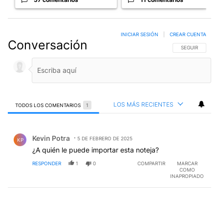
INICIAR SESIÓN
|
CREAR CUENTA
Conversación
SIGA ESTA CO
SEGUIR
LOS MÁS RECIENTES
TODOS LOS COMENTARIOS
1
Todos los comentarios
Comentario de Kevin Potra.
Kevin Potra
5 DE FEBRERO DE 2025
KP
¿A quién le puede importar esta noteja?
RESPONDER
1
0
COMPARTIR
MARCAR
COMO
INAPROPIADO