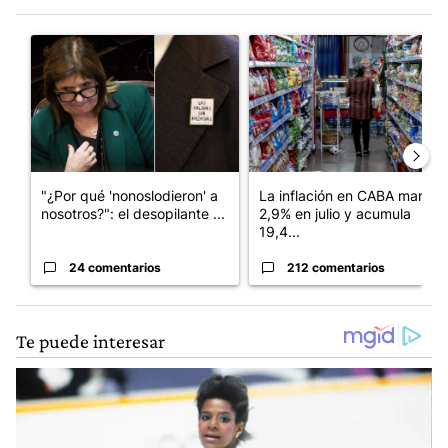
Este listado muestra los artículos con más comentarios en los últim
Un artículo de tendencia con el título ""¿Por qué 'nonoslodieron
Un artículo de tendencia con 
"¿Por qué 'nonoslodieron' a
La inflación en CABA marcó
nosotros?": el desopilante ...
2,9% en julio y acumula
19,4...
24 comentarios
212 comentarios