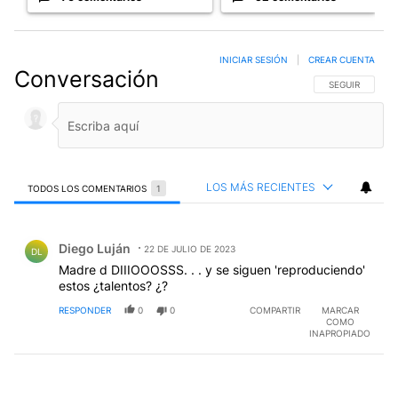
INICIAR SESIÓN
|
CREAR CUENTA
Conversación
SIGA ESTA CO
SEGUIR
LOS MÁS RECIENTES
TODOS LOS COMENTARIOS
1
Todos los comentarios
Comentario de Diego Luján.
Diego Luján
22 DE JULIO DE 2023
DL
Madre d DIIIOOOSSS. . . y se siguen 'reproduciendo'
estos ¿talentos? ¿?
RESPONDER
0
0
COMPARTIR
MARCAR
COMO
INAPROPIADO