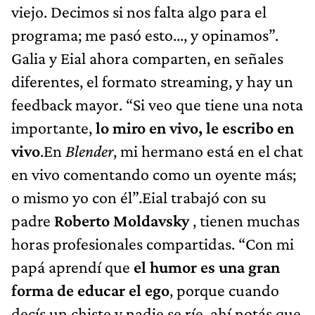
viejo. Decimos si nos falta algo para el
programa; me pasó esto..., y opinamos”.
Galia y Eial ahora comparten, en señales
diferentes, el formato streaming, y hay un
feedback mayor. “Si veo que tiene una nota
importante,
lo miro en vivo, le escribo en
vivo
.En
Blender
, mi hermano está en el chat
en vivo comentando como un oyente más;
o mismo yo con él”.Eial trabajó con su
padre
Roberto Moldavsky
, tienen muchas
horas profesionales compartidas. “Con mi
papá aprendí que
el humor es una gran
forma de educar el ego
, porque cuando
decís un chiste y nadie se ríe, ahí notás que