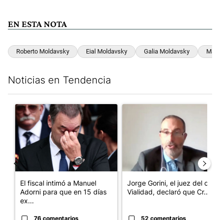
EN ESTA NOTA
Roberto Moldavsky
Eial Moldavsky
Galia Moldavsky
Mari
Noticias en Tendencia
Este listado muestra los artículos con más comentarios en los últim
Un artículo de tendencia con el título "El fiscal intimó a Manue
Un artículo de tendencia con e
El fiscal intimó a Manuel
Jorge Gorini, el juez del caso
Adorni para que en 15 días
Vialidad, declaró que Cr...
ex...
76 comentarios
52 comentarios