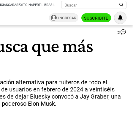
ICIAS
CARAS
EXITOÍNA
PERFIL BRASIL
INGRESAR
SUSCRIBITE
2
Re
busca que más
Ja
Gr
(iz
bu
qu
en
Bl
el
ación alternativa para tuiteros de todo el
al
de usuarios en febrero de 2024 a veintiséis
no
tes de dejar Bluesky convocó a Jay Graber, una
de
qu
l poderoso Elon Musk.
lee
el
usu
El
Mu