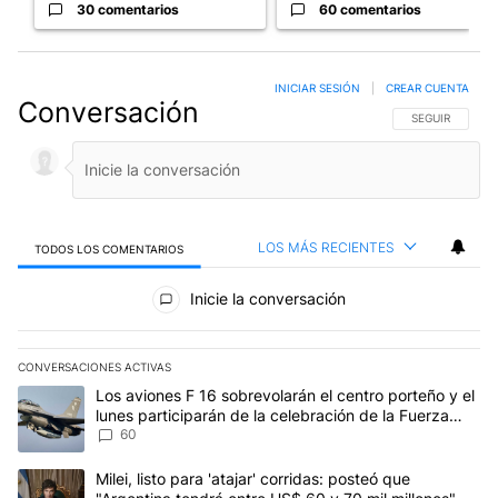
30 comentarios
60 comentarios
INICIAR SESIÓN
|
CREAR CUENTA
Conversación
SIGA ESTA CO
SEGUIR
LOS MÁS RECIENTES
TODOS LOS COMENTARIOS
Todos los comentarios
Inicie la conversación
CONVERSACIONES ACTIVAS
Este listado muestra los artículos con más comentarios en los últim
Un artículo de tendencia con el título "Los aviones F 16 sobrevola
Los aviones F 16 sobrevolarán el centro porteño y el
lunes participarán de la celebración de la Fuerza
Aérea
60
Un artículo de tendencia con el título "Milei, listo para 'atajar' c
Milei, listo para 'atajar' corridas: posteó que