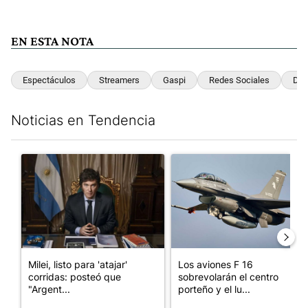
EN ESTA NOTA
Espectáculos
Streamers
Gaspi
Redes Sociales
Dav
Noticias en Tendencia
Este listado muestra los artículos con más comentarios en los últim
Un artículo de tendencia con el título "Milei, listo para 'atajar
Un artículo de tendencia con e
Milei, listo para 'atajar'
Los aviones F 16
corridas: posteó que
sobrevolarán el centro
"Argent...
porteño y el lu...