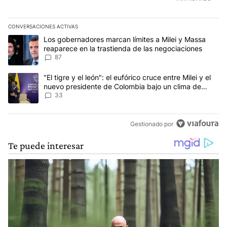
CONVERSACIONES ACTIVAS
Este listado muestra los artículos con más comentarios en los últim
Un artículo de tendencia con el título "Los gobernadores marcan l
Los gobernadores marcan límites a Milei y Massa
reaparece en la trastienda de las negociaciones
87
Un artículo de tendencia con el título ""El tigre y el león": el eu
"El tigre y el león": el eufórico cruce entre Milei y el
nuevo presidente de Colombia bajo un clima de
máxima tensión
33
Gestionado por