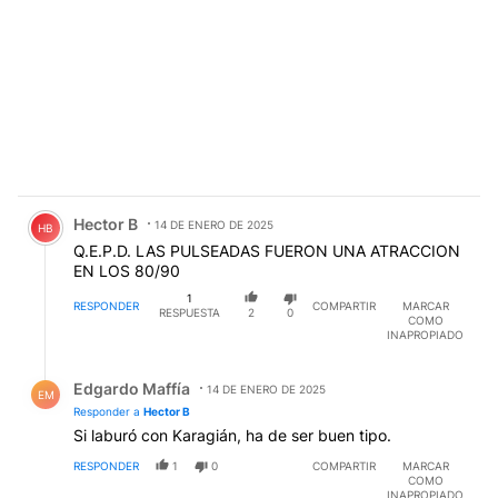
Comentario de Hector B.
Hector B
14 DE ENERO DE 2025
HB
Q.E.P.D. LAS PULSEADAS FUERON UNA ATRACCION
EN LOS 80/90
1
RESPONDER
COMPARTIR
MARCAR
RESPUESTA
2
0
COMO
INAPROPIADO
Respuesta de Edgardo Maffía.
Edgardo Maffía
14 DE ENERO DE 2025
EM
Responder a
Hector B
Si laburó con Karagián, ha de ser buen tipo.
RESPONDER
1
0
COMPARTIR
MARCAR
COMO
INAPROPIADO