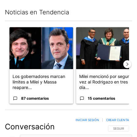
Noticias en Tendencia
Este listado muestra los artículos con más comentarios en los últim
Un artículo de tendencia con el título "Los gobernadores marcan
Un artículo de tendencia con e
Los gobernadores marcan
Milei mencionó por segunda
límites a Milei y Massa
vez al Rodrigazo en tres
reapare...
día...
87 comentarios
15 comentarios
INICIAR SESIÓN
|
CREAR CUENTA
Conversación
SIGA ESTA CO
SEGUIR