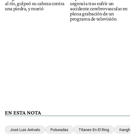
al río, golpeó su cabeza contra
urgencia tras sufrir un
una piedra, y murió
accidente cerebrovascular en
plena grabación de un
programa de televisión
EN ESTA NOTA
José Luis Arévalo
Pulseadas
Titanes En El Ring
Kanghai 