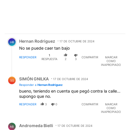
Comentario de Hernan Rodriguez.
Hernan Rodriguez
17 DE OCTUBRE DE 2024
HR
No se puede caer tan bajo
1
RESPONDER
COMPARTIR
MARCAR
RESPUESTA
2
3
COMO
INAPROPIADO
Respuesta de SIMÓN GNILKA.
SIMÓN GNILKA
17 DE OCTUBRE DE 2024
SG
Responder a
Hernan Rodriguez
bueno, teniendo en cuenta que pegó contra la calle...
supongo que no.
RESPONDER
3
0
COMPARTIR
MARCAR
COMO
INAPROPIADO
Comentario de Andromeda Bielli.
Andromeda Bielli
17 DE OCTUBRE DE 2024
AB