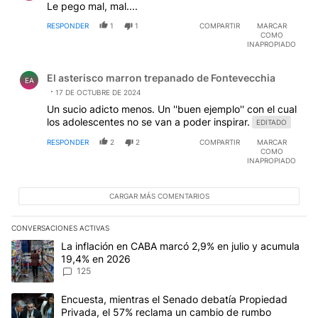
Le pego mal, mal....
RESPONDER
1
1
COMPARTIR
MARCAR
COMO
INAPROPIADO
Comentario de El asterisco marron trepanado de Fontev
El asterisco marron trepanado de Fontevecchia
EA
17 DE OCTUBRE DE 2024
Un sucio adicto menos. Un ''buen ejemplo'' con el cual
los adolescentes no se van a poder inspirar.
EDITADO
RESPONDER
2
2
COMPARTIR
MARCAR
COMO
INAPROPIADO
CARGAR MÁS COMENTARIOS
CONVERSACIONES ACTIVAS
Este listado muestra los artículos con más comentarios en los últim
Un artículo de tendencia con el título "La inflación en CABA marc
La inflación en CABA marcó 2,9% en julio y acumula
19,4% en 2026
125
Un artículo de tendencia con el título "Encuesta, mientras el Se
Encuesta, mientras el Senado debatía Propiedad
Privada, el 57% reclama un cambio de rumbo