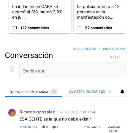
La inflación en CABA se
La policía arrestó a 12
acercó al 3%: marcó 2,9%
personas en la
en jul...
manifestación co...
127 comentarios
57 comentarios
INICIAR SESIÓN
|
CREAR CUENTA
Conversación
SIGA ESTA CO
SEGUIR
LOS MÁS RECIENTES
TODOS LOS COMENTARIOS
15
Todos los comentarios
Comentario de Ricardo gonzalez.
Ricardo gonzalez
17 DE OCTUBRE DE 2024
RG
ESA GENTE es la que no debe existir
RESPONDER
0
1
COMPARTIR
MARCAR
COMO