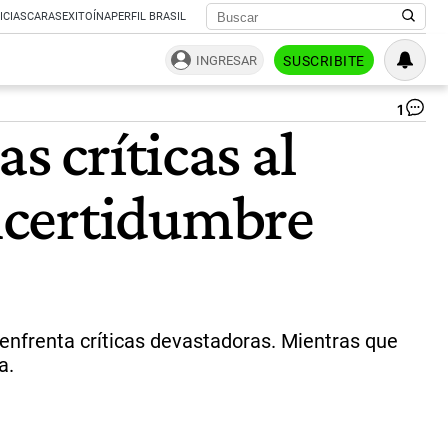
ICIAS
CARAS
EXITOÍNA
PERFIL BRASIL
INGRESAR
SUSCRIBITE
1
Me
s críticas al
Ma
jun
a
ncertidumbre
Dr
Ba
|
In
Dr
Ba
enfrenta críticas devastadoras. Mientras que
a.