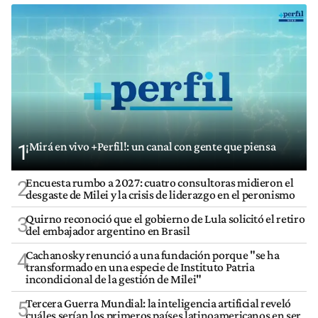
¡Mirá en vivo +Perfil!: un canal con gente que piensa
1
Encuesta rumbo a 2027: cuatro consultoras midieron el
2
desgaste de Milei y la crisis de liderazgo en el peronismo
Quirno reconoció que el gobierno de Lula solicitó el retiro
3
del embajador argentino en Brasil
Cachanosky renunció a una fundación porque "se ha
4
transformado en una especie de Instituto Patria
incondicional de la gestión de Milei"
Tercera Guerra Mundial: la inteligencia artificial reveló
5
cuáles serían los primeros países latinoamericanos en ser