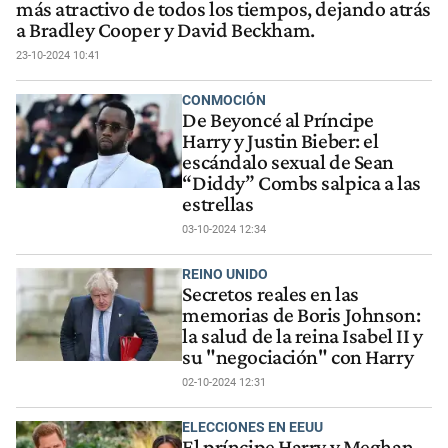
más atractivo de todos los tiempos, dejando atrás
a Bradley Cooper y David Beckham.
23-10-2024 10:41
CONMOCIÓN
De Beyoncé al Príncipe
Harry y Justin Bieber: el
escándalo sexual de Sean
“Diddy” Combs salpica a las
estrellas
03-10-2024 12:34
REINO UNIDO
Secretos reales en las
memorias de Boris Johnson:
la salud de la reina Isabel II y
su "negociación" con Harry
02-10-2024 12:31
ELECCIONES EN EEUU
El príncipe Harry y Meghan