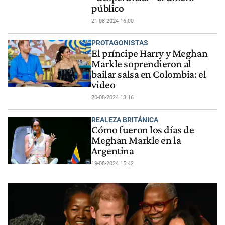
público
21-08-2024 16:00
PROTAGONISTAS
El príncipe Harry y Meghan
Markle soprendieron al
bailar salsa en Colombia: el
video
20-08-2024 13:16
REALEZA BRITÁNICA
Cómo fueron los días de
Meghan Markle en la
Argentina
19-08-2024 15:42