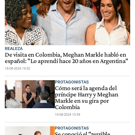
REALEZA
De visita en Colombia, Meghan Markle habló en
español: "Lo aprendí hace 20 años en Argentina"
18-08-2024 19:02
PROTAGONISTAS
Cómo será la agenda del
príncipe Harry y Meghan
Markle en su gira por
Colombia
15-08-2024 13:59
PROTAGONISTAS
Se conoció el "terrible