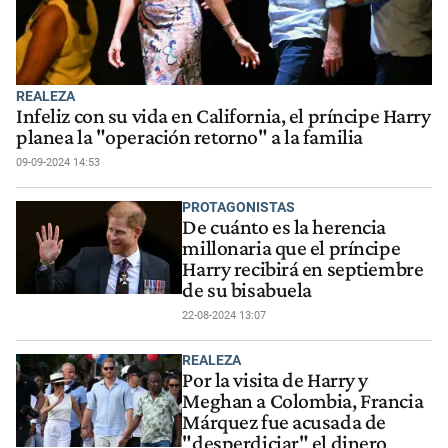
REALEZA
Infeliz con su vida en California, el príncipe Harry
planea la "operación retorno" a la familia
09-09-2024 14:53
PROTAGONISTAS
De cuánto es la herencia
millonaria que el príncipe
Harry recibirá en septiembre
de su bisabuela
22-08-2024 13:07
REALEZA
Por la visita de Harry y
Meghan a Colombia, Francia
Márquez fue acusada de
"desperdiciar" el dinero