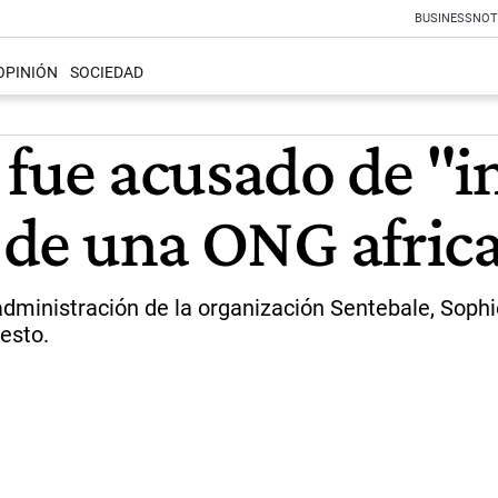
BUSINESS
NOT
OPINIÓN
SOCIEDAD
 fue acusado de "i
a de una ONG afric
 administración de la organización Sentebale, Sop
esto.