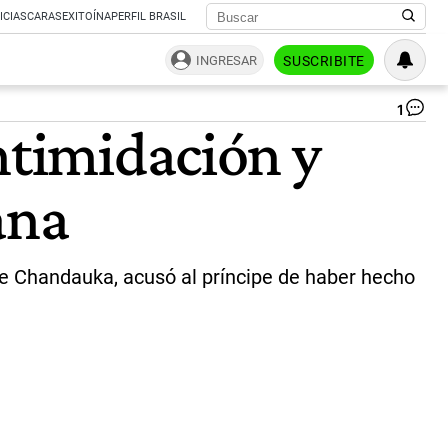
ICIAS
CARAS
EXITOÍNA
PERFIL BRASIL
INGRESAR
SUSCRIBITE
1
El
ntimidación y
prí
Ha
re
ana
a
Se
|
AF
hie Chandauka, acusó al príncipe de haber hecho