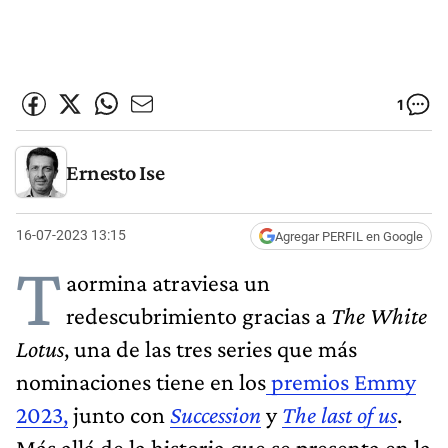
1
Ernesto Ise
16-07-2023 13:15
Agregar PERFIL en Google
T
aormina atraviesa un
redescubrimiento gracias a
The White
Lotus
, una de las tres series que más
nominaciones tiene en los
premios Emmy
2023,
junto con
Succession
y
The last of us
.
Más allá de la historia que se presenta en la