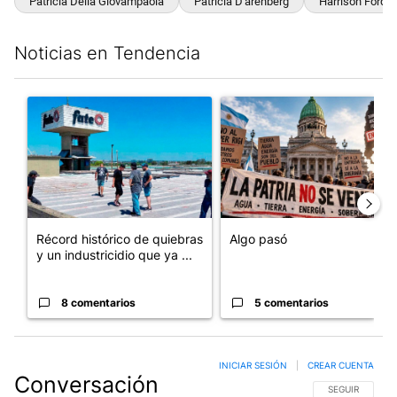
Patricia Della Giovampaola
Patricia D'arenberg
Harrison Ford
Noticias en Tendencia
Este listado muestra los artículos con más comentarios en los últim
Un artículo de tendencia con el título "Récord histórico de qu
Un artículo de tendencia con e
Récord histórico de quiebras
Algo pasó
y un industricidio que ya ...
8 comentarios
5 comentarios
INICIAR SESIÓN
|
CREAR CUENTA
Conversación
SIGA ESTA CO
SEGUIR