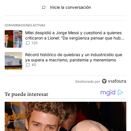
Todos los comentarios
Inicie la conversación
CONVERSACIONES ACTIVAS
Este listado muestra los artículos con más comentarios en los últim
Un artículo de tendencia con el título "Milei despidió a Jorge Mes
Milei despidió a Jorge Messi y cuestionó a quienes
criticaron a Lionel: “Da vergüenza pensar que hubo
anti-Messi”
120
Un artículo de tendencia con el título "Récord histórico de quie
Récord histórico de quiebras y un industricidio que
ya supera a macrismo, pandemia y menemismo
40
Gestionado por