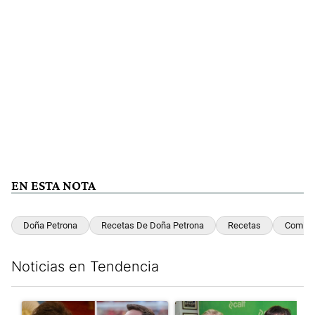
EN ESTA NOTA
Doña Petrona
Recetas De Doña Petrona
Recetas
Comida
Noticias en Tendencia
Este listado muestra los artículos con más comentarios en los últim
Un artículo de tendencia con el título "Milei despidió a Jorge 
Un artículo de tendencia con 