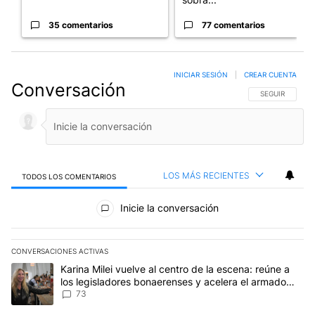
35 comentarios
77 comentarios
INICIAR SESIÓN
|
CREAR CUENTA
Conversación
SIGA ESTA CO
SEGUIR
LOS MÁS RECIENTES
TODOS LOS COMENTARIOS
Todos los comentarios
Inicie la conversación
CONVERSACIONES ACTIVAS
Este listado muestra los artículos con más comentarios en los últim
Un artículo de tendencia con el título "Karina Milei vuelve al cen
Karina Milei vuelve al centro de la escena: reúne a
los legisladores bonaerenses y acelera el armado
para 2027
73