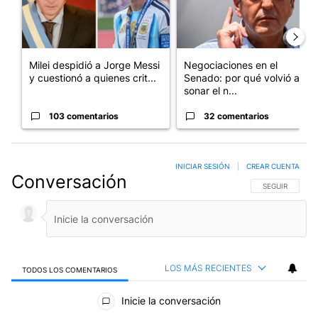
Milei despidió a Jorge Messi
Negociaciones en el
y cuestionó a quienes crit...
Senado: por qué volvió a
sonar el n...
103 comentarios
32 comentarios
INICIAR SESIÓN
|
CREAR CUENTA
Conversación
SIGA ESTA CO
SEGUIR
LOS MÁS RECIENTES
TODOS LOS COMENTARIOS
Todos los comentarios
Inicie la conversación