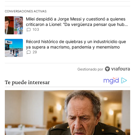
CONVERSACIONES ACTIVAS
Este listado muestra los artículos con más comentarios en los últim
Un artículo de tendencia con el título "Milei despidió a Jorge Mes
Milei despidió a Jorge Messi y cuestionó a quienes
criticaron a Lionel: “Da vergüenza pensar que hubo
anti-Messi”
103
Un artículo de tendencia con el título "Récord histórico de quie
Récord histórico de quiebras y un industricidio que
ya supera a macrismo, pandemia y menemismo
29
Gestionado por