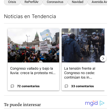
Crisis
RePerfilAr
Coronavirus
Navidad
Avenida Avel
Noticias en Tendencia
Este listado muestra los artículos con más comentarios en los últim
Un artículo de tendencia con el título "Congreso vallado y bajo
Un artículo de tendencia con e
Congreso vallado y bajo la
La tensión frente al
lluvia: crece la protesta mi...
Congreso no cede:
continúan los in...
72 comentarios
33 comentarios