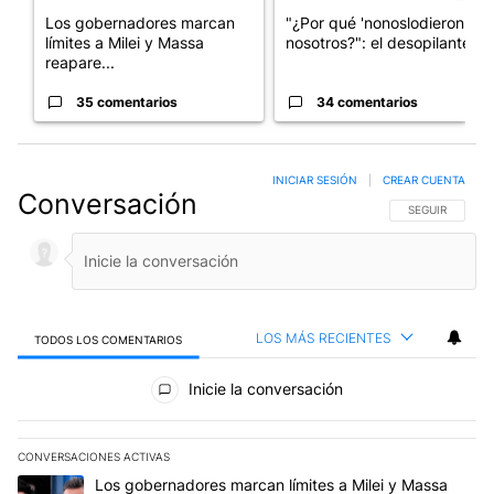
Los gobernadores marcan
"¿Por qué 'nonoslodieron' a
límites a Milei y Massa
nosotros?": el desopilante ...
reapare...
35 comentarios
34 comentarios
INICIAR SESIÓN
|
CREAR CUENTA
Conversación
SIGA ESTA CO
SEGUIR
LOS MÁS RECIENTES
TODOS LOS COMENTARIOS
Todos los comentarios
Inicie la conversación
CONVERSACIONES ACTIVAS
Este listado muestra los artículos con más comentarios en los últim
Un artículo de tendencia con el título "Los gobernadores marcan l
Los gobernadores marcan límites a Milei y Massa