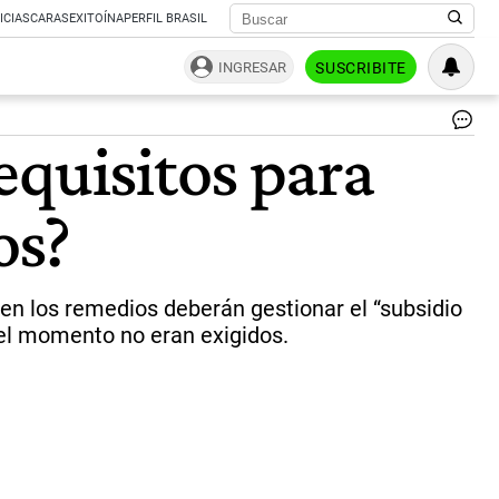
ICIAS
CARAS
EXITOÍNA
PERFIL BRASIL
INGRESAR
SUSCRIBITE
Pa
equisitos para
|
Ag
Fre
os?
 en los remedios deberán gestionar el “subsidio
a el momento no eran exigidos.