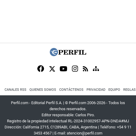
CANALES RSS
QUIENES SOMOS
CONTÁCTENOS
PRIVACIDAD
EQUIPO
REGLAS
Perfil.com - Editorial Perfil S.A.
| © Perfil.com 2006-2026 - Todos los
derechos reservados.
Editor responsable: Carlos Piro.
Registro de la propiedad intelectual RL-2024-31002957-APN-DNDA#MJ
Dirección:
California 2715
,
C1289ABI
,
CABA, Argentina
| Teléfono:
+54 9 11
3453 4567
| E-mail:
atencion@perfil.com