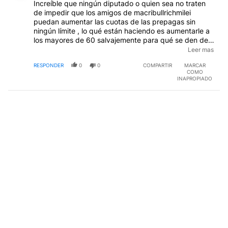
Increíble que ningún diputado o quien sea no traten
de impedir que los amigos de macribullrichmilei
puedan aumentar las cuotas de las prepagas sin
ningún límite , lo qué están haciendo es aumentarle a
los mayores de 60 salvajemente para qué se den de
baja, asi evitar tener que darles prestación cuando
Leer mas
más lo necesitan después de haber pagado 30 o 40
RESPONDER
0
0
COMPARTIR
MARCAR
años dándole a las prepagas solo ganancias. Tanta
COMO
coima pusieron las prepagas?
INAPROPIADO