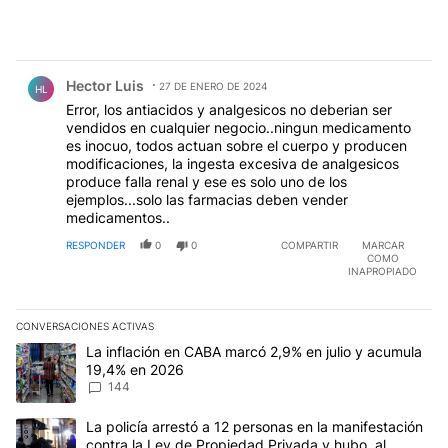
Comentario de Hector Luis.
Hector Luis
27 DE ENERO DE 2024
HL
Error, los antiacidos y analgesicos no deberian ser
vendidos en cualquier negocio..ningun medicamento
es inocuo, todos actuan sobre el cuerpo y producen
modificaciones, la ingesta excesiva de analgesicos
produce falla renal y ese es solo uno de los
ejemplos...solo las farmacias deben vender
medicamentos..
RESPONDER
0
0
COMPARTIR
MARCAR
COMO
INAPROPIADO
CONVERSACIONES ACTIVAS
Este listado muestra los artículos con más comentarios en los últim
Un artículo de tendencia con el título "La inflación en CABA mar
La inflación en CABA marcó 2,9% en julio y acumula
19,4% en 2026
144
Un artículo de tendencia con el título "La policía arrestó a 12 p
La policía arrestó a 12 personas en la manifestación
contra la Ley de Propiedad Privada y hubo, al