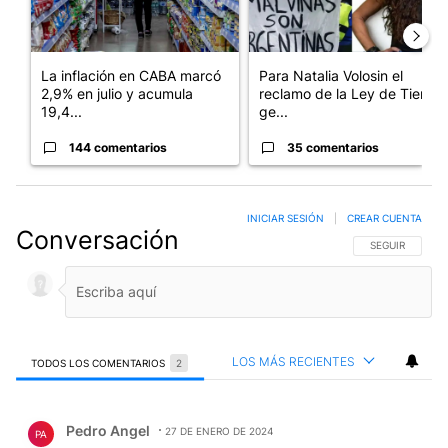
La inflación en CABA marcó
Para Natalia Volosin el
2,9% en julio y acumula
reclamo de la Ley de Tierras
19,4...
ge...
144 comentarios
35 comentarios
INICIAR SESIÓN
|
CREAR CUENTA
Conversación
SIGA ESTA CO
SEGUIR
LOS MÁS RECIENTES
TODOS LOS COMENTARIOS
2
Todos los comentarios
Comentario de Pedro Angel.
Pedro Angel
27 DE ENERO DE 2024
PA