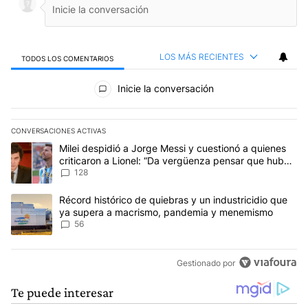
LOS MÁS RECIENTES
TODOS LOS COMENTARIOS
Todos los comentarios
Inicie la conversación
CONVERSACIONES ACTIVAS
Este listado muestra los artículos con más comentarios en los últim
Un artículo de tendencia con el título "Milei despidió a Jorge Mes
Milei despidió a Jorge Messi y cuestionó a quienes
criticaron a Lionel: “Da vergüenza pensar que hubo
anti-Messi”
128
Un artículo de tendencia con el título "Récord histórico de quie
Récord histórico de quiebras y un industricidio que
ya supera a macrismo, pandemia y menemismo
56
Gestionado por