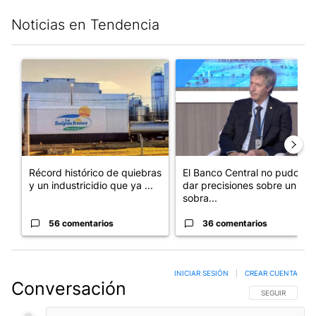
Noticias en Tendencia
Este listado muestra los artículos con más comentarios en los últim
Un artículo de tendencia con el título "Récord histórico de qu
Un artículo de tendencia con e
Récord histórico de quiebras
El Banco Central no pudo
y un industricidio que ya ...
dar precisiones sobre un
sobra...
56 comentarios
36 comentarios
INICIAR SESIÓN
|
CREAR CUENTA
Conversación
SIGA ESTA CO
SEGUIR