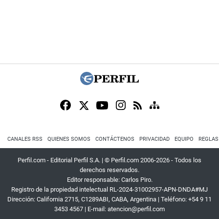
CANALES RSS
QUIENES SOMOS
CONTÁCTENOS
PRIVACIDAD
EQUIPO
REGLAS
Perfil.com - Editorial Perfil S.A.
| © Perfil.com 2006-2026 - Todos los
derechos reservados.
Editor responsable: Carlos Piro.
Registro de la propiedad intelectual RL-2024-31002957-APN-DNDA#MJ
Dirección:
California 2715
,
C1289ABI
,
CABA, Argentina
| Teléfono:
+54 9 11
3453 4567
| E-mail:
atencion@perfil.com