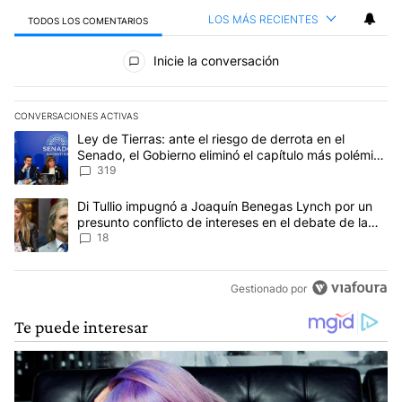
LOS MÁS RECIENTES
TODOS LOS COMENTARIOS
Todos los comentarios
Inicie la conversación
CONVERSACIONES ACTIVAS
Este listado muestra los artículos con más comentarios en los últim
Un artículo de tendencia con el título "Ley de Tierras: ante el ri
Ley de Tierras: ante el riesgo de derrota en el
Senado, el Gobierno eliminó el capítulo más polémico
del proyecto
319
Un artículo de tendencia con el título "Di Tullio impugnó a Joaqu
Di Tullio impugnó a Joaquín Benegas Lynch por un
presunto conflicto de intereses en el debate de la
Ley de Tierras
18
Gestionado por