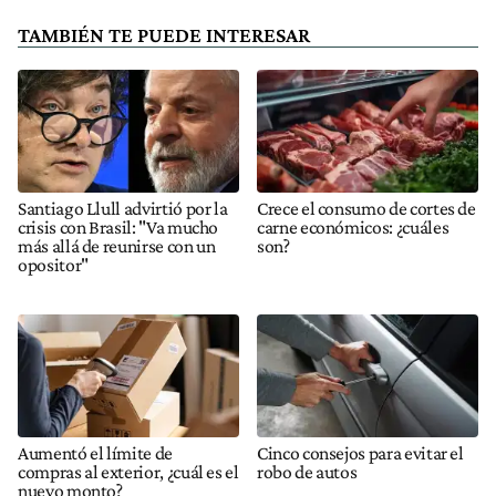
TAMBIÉN TE PUEDE INTERESAR
Santiago Llull advirtió por la
Crece el consumo de cortes de
crisis con Brasil: "Va mucho
carne económicos: ¿cuáles
más allá de reunirse con un
son?
opositor"
Aumentó el límite de
Cinco consejos para evitar el
compras al exterior, ¿cuál es el
robo de autos
nuevo monto?