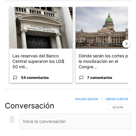
Este listado muestra los artículos con más comentarios en los últim
Un artículo de tendencia con el título "Las reservas del Banco 
Un artículo de tendencia con e
Las reservas del Banco
Dónde serán los cortes por
Central superaron los US$
la movilización en el
50 mil...
Congre...
54 comentarios
7 comentarios
INICIAR SESIÓN
|
CREAR CUENTA
Conversación
SIGA ESTA CO
SEGUIR