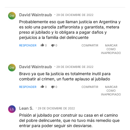
Comentario de David Waintraub.
David Waintraub
29 DE DICIEMBRE DE 2022
DW
Probablemente eso que llaman justicia en Argentina y
es solo una parodia zaffaronista y garantista, metera
preso al jubilado y lo obligara a pagar daños y
perjuicios a la familia del delincuente
RESPONDER
0
0
COMPARTIR
MARCAR
COMO
INAPROPIADO
Comentario de David Waintraub.
David Waintraub
29 DE DICIEMBRE DE 2022
DW
Bravo ya que lla justicia es totalmente inutil para
combatir al crimen, un fuerte aplauso al jubilado
RESPONDER
0
0
COMPARTIR
MARCAR
COMO
INAPROPIADO
Comentario de Lean S..
Lean S.
29 DE DICIEMBRE DE 2022
LS
Prisión al jubilado por construir su casa en el camino
del pobre delincuente, que no tuvo más remedio que
entrar para poder seguir sin desviarse.