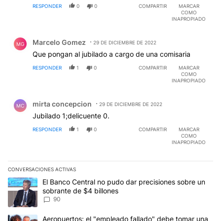
RESPONDER
0
0
COMPARTIR
MARCAR
COMO
INAPROPIADO
Comentario de Marcelo Gomez.
Marcelo Gomez
29 DE DICIEMBRE DE 2022
MG
Que pongan al jubilado a cargo de una comisaria
RESPONDER
1
0
COMPARTIR
MARCAR
COMO
INAPROPIADO
Comentario de mirta concepcion.
mirta concepcion
29 DE DICIEMBRE DE 2022
MC
Jubilado 1;delicuente 0.
RESPONDER
1
0
COMPARTIR
MARCAR
COMO
INAPROPIADO
CONVERSACIONES ACTIVAS
Este listado muestra los artículos con más comentarios en los últim
Un artículo de tendencia con el título "El Banco Central no pudo 
El Banco Central no pudo dar precisiones sobre un
sobrante de $4 billones
90
Un artículo de tendencia con el título "Aeropuertos: el "empleado
Aeropuertos: el "empleado fallado" debe tomar una