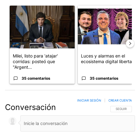
Este listado muestra los artículos con más comentarios en los últim
Un artículo de tendencia con el título "Milei, listo para 'atajar
Un artículo de tendencia con el
Milei, listo para 'atajar'
Luces y alarmas en el
corridas: posteó que
ecosistema digital libertario
"Argent...
35 comentarios
35 comentarios
INICIAR SESIÓN
|
CREAR CUENTA
Conversación
SIGA ESTA CO
SEGUIR