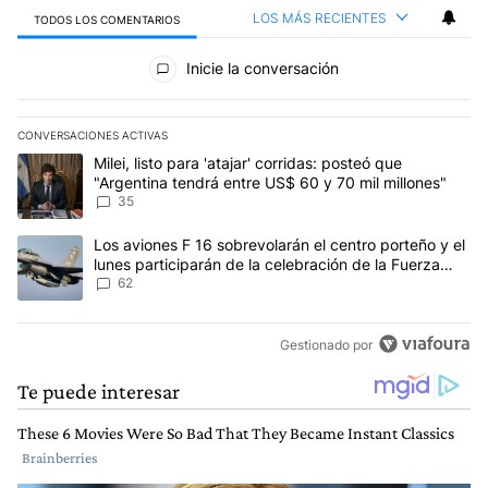
LOS MÁS RECIENTES
TODOS LOS COMENTARIOS
Todos los comentarios
Inicie la conversación
CONVERSACIONES ACTIVAS
Este listado muestra los artículos con más comentarios en los últim
Un artículo de tendencia con el título "Milei, listo para 'atajar' 
Milei, listo para 'atajar' corridas: posteó que
"Argentina tendrá entre US$ 60 y 70 mil millones"
35
Un artículo de tendencia con el título "Los aviones F 16 sobrevola
Los aviones F 16 sobrevolarán el centro porteño y el
lunes participarán de la celebración de la Fuerza
Aérea
62
Gestionado por