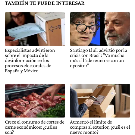
TAMBIÉN TE PUEDE INTERESAR
Especialistas advirtieron
Santiago Llull advirtió por la
sobre el impacto de la
crisis con Brasil: "Va mucho
desinformación en los
más allá de reunirse con un
procesos electorales de
opositor"
España y México
Crece el consumo de cortes de
Aumentó el límite de
carne económicos: ¿cuáles
compras al exterior, ¿cuál es el
son?
nuevo monto?