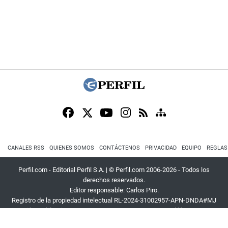
CANALES RSS
QUIENES SOMOS
CONTÁCTENOS
PRIVACIDAD
EQUIPO
REGLAS
Perfil.com - Editorial Perfil S.A.
| © Perfil.com 2006-2026 - Todos los
derechos reservados.
Editor responsable: Carlos Piro.
Registro de la propiedad intelectual RL-2024-31002957-APN-DNDA#MJ
Dirección:
California 2715
,
C1289ABI
,
CABA, Argentina
| Teléfono:
+54 9 11
3453 4567
| E-mail:
atencion@perfil.com