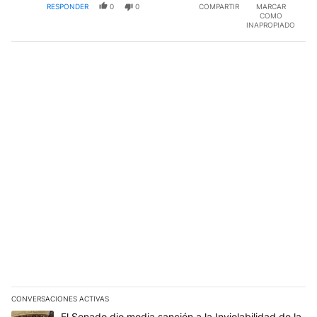
RESPONDER
0
0
COMPARTIR
MARCAR
COMO
INAPROPIADO
CONVERSACIONES ACTIVAS
Este listado muestra los artículos con más comentarios en los últim
Un artículo de tendencia con el título "El Senado dio media sanci
El Senado dio media sanción a la Inviolabilidad de la