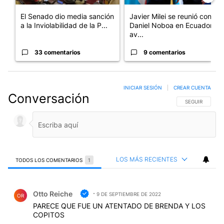
El Senado dio media sanción
Javier Milei se reunió con
a la Inviolabilidad de la P...
Daniel Noboa en Ecuador y
av...
33 comentarios
9 comentarios
INICIAR SESIÓN
|
CREAR CUENTA
Conversación
SIGA ESTA CO
SEGUIR
LOS MÁS RECIENTES
TODOS LOS COMENTARIOS
1
Todos los comentarios
Comentario de Otto Reiche.
Otto Reiche
9 DE SEPTIEMBRE DE 2022
OR
PARECE QUE FUE UN ATENTADO DE BRENDA Y LOS
COPITOS