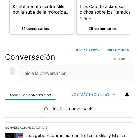
Kicillof apuntó contra Milei
Luis Caputo aclaró sus
por la suba de la morosida...
dichos sobre los “tarados” y
neg...
31 comentarios
25 comentarios
INICIAR SESIÓN
|
CREAR CUENTA
Conversación
SIGA ESTA CO
SEGUIR
LOS MÁS RECIENTES
TODOS LOS COMENTARIOS
Todos los comentarios
Inicie la conversación
CONVERSACIONES ACTIVAS
Este listado muestra los artículos con más comentarios en los últim
Un artículo de tendencia con el título "Los gobernadores marcan l
Los gobernadores marcan límites a Milei y Massa