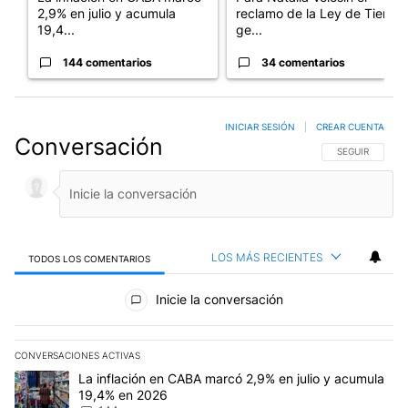
2,9% en julio y acumula
reclamo de la Ley de Tierras
19,4...
ge...
144 comentarios
34 comentarios
INICIAR SESIÓN
|
CREAR CUENTA
Conversación
SIGA ESTA CO
SEGUIR
LOS MÁS RECIENTES
TODOS LOS COMENTARIOS
Todos los comentarios
Inicie la conversación
CONVERSACIONES ACTIVAS
Este listado muestra los artículos con más comentarios en los últim
Un artículo de tendencia con el título "La inflación en CABA mar
La inflación en CABA marcó 2,9% en julio y acumula
19,4% en 2026