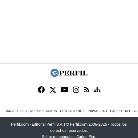
CANALES RSS
QUIENES SOMOS
CONTÁCTENOS
PRIVACIDAD
EQUIPO
REGLAS
Perfil.com - Editorial Perfil S.A.
| © Perfil.com 2006-2026 - Todos los
derechos reservados.
Editor responsable: Carlos Piro.