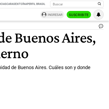
ICIAS
CARAS
EXITOÍNA
PERFIL BRASIL
INGRESAR
SUSCRIBITE
Alt
de Buenos Aires,
cul
|
Fr
ierno
Cuidad de Buenos Aires. Cuáles son y donde