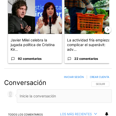
Un artículo de tendencia con el título "Javier Milei celebra la 
Un artículo de tendencia con e
Javier Milei celebra la
La actividad fría empieza a
jugada política de Cristina
complicar el superávit:
Kir...
adv...
92 comentarios
22 comentarios
INICIAR SESIÓN
|
CREAR CUENTA
Conversación
SIGA ESTA CO
SEGUIR
LOS MÁS RECIENTES
TODOS LOS COMENTARIOS