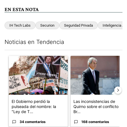
EN ESTA NOTA
IH Tech Labs
Securion
Seguridad Privada
Inteligencia Arti
Noticias en Tendencia
Este listado muestra los artículos con más comentarios en los últim
Un artículo de tendencia con el título "El Gobierno perdió la pu
Un artículo de tendencia con e
El Gobierno perdió la
Las inconsistencias de
pulseada del nombre: la
Quirno sobre el conflicto con
"Ley de T...
Br...
34 comentarios
168 comentarios