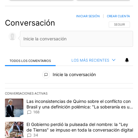
INICIAR SESIÓN
|
CREAR CUENTA
Conversación
SIGA ESTA CO
SEGUIR
LOS MÁS RECIENTES
TODOS LOS COMENTARIOS
Todos los comentarios
Inicie la conversación
CONVERSACIONES ACTIVAS
Este listado muestra los artículos con más comentarios en los últim
Un artículo de tendencia con el título "Las inconsistencias de Qui
Las inconsistencias de Quirno sobre el conflicto con
Brasil y una definición polémica: "La soberanía es un
concepto antiguo"
168
Un artículo de tendencia con el título "El Gobierno perdió la puls
El Gobierno perdió la pulseada del nombre: la "Ley
de Tierras" se impuso en toda la conversación digital
34