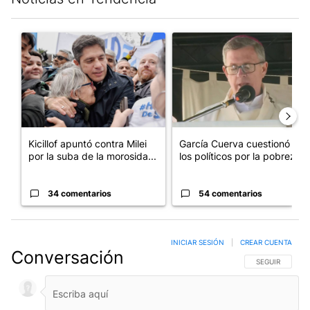
Este listado muestra los artículos con más comentarios en los últim
Un artículo de tendencia con el título "Kicillof apuntó contra Mil
Un artículo de tendencia con e
Kicillof apuntó contra Milei
García Cuerva cuestionó a
por la suba de la morosida...
los políticos por la pobreza
34 comentarios
54 comentarios
INICIAR SESIÓN
|
CREAR CUENTA
Conversación
SIGA ESTA CO
SEGUIR