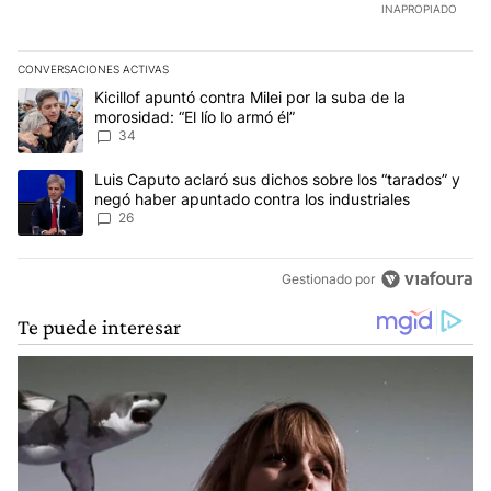
INAPROPIADO
CONVERSACIONES ACTIVAS
Este listado muestra los artículos con más comentarios en los últim
Un artículo de tendencia con el título "Kicillof apuntó contra Milei 
Kicillof apuntó contra Milei por la suba de la
morosidad: “El lío lo armó él”
34
Un artículo de tendencia con el título "Luis Caputo aclaró sus dic
Luis Caputo aclaró sus dichos sobre los “tarados” y
negó haber apuntado contra los industriales
26
Gestionado por