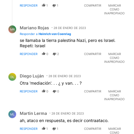
RESPONDER
1
1
COMPARTIR
MARCAR
COMO
INAPROPIADO
Respuesta de Mariano Rojas.
Mariano Rojas
28 DE ENERO DE 2023
MR
Responder a
Heinrich von Coenriag
se llamaba la tierra palestina Nazi, pero es Israel.
Repeti: Israel
RESPONDER
0
2
COMPARTIR
MARCAR
COMO
INAPROPIADO
Comentario de Diego Luján.
Diego Luján
28 DE ENERO DE 2023
DL
Otra 'mediación'. . . ¿ y van. . . ?
RESPONDER
0
0
COMPARTIR
MARCAR
COMO
INAPROPIADO
Comentario de Martin Lerma.
Martin Lerma
28 DE ENERO DE 2023
ML
ah, ataco en respuesta, es decir contraataco.
RESPONDER
1
1
COMPARTIR
MARCAR
COMO