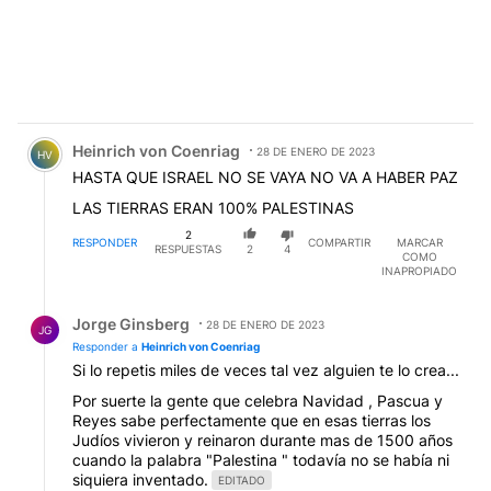
Comentario de Heinrich von Coenriag.
Heinrich von Coenriag
28 DE ENERO DE 2023
HV
HASTA QUE ISRAEL NO SE VAYA NO VA A HABER PAZ
LAS TIERRAS ERAN 100% PALESTINAS
2
RESPONDER
COMPARTIR
MARCAR
RESPUESTAS
2
4
COMO
INAPROPIADO
Respuesta de Jorge Ginsberg.
Jorge Ginsberg
28 DE ENERO DE 2023
JG
Responder a
Heinrich von Coenriag
Si lo repetis miles de veces tal vez alguien te lo crea...
Por suerte la gente que celebra Navidad , Pascua y
Reyes sabe perfectamente que en esas tierras los
Judíos vivieron y reinaron durante mas de 1500 años
cuando la palabra "Palestina " todavía no se había ni
siquiera inventado.
EDITADO