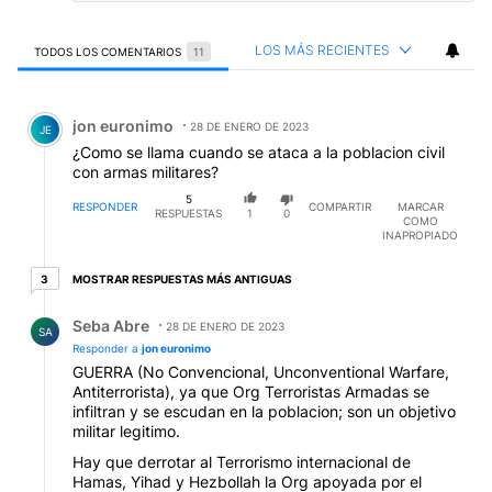
LOS MÁS RECIENTES
TODOS LOS COMENTARIOS
11
Todos los comentarios
Comentario de jon euronimo.
jon euronimo
28 DE ENERO DE 2023
JE
¿Como se llama cuando se ataca a la poblacion civil
con armas militares?
5
RESPONDER
COMPARTIR
MARCAR
RESPUESTAS
1
0
COMO
INAPROPIADO
3 respuestas más antiguas
MOSTRAR RESPUESTAS MÁS ANTIGUAS
3
Respuesta de Seba Abre.
Seba Abre
28 DE ENERO DE 2023
SA
Responder a
jon euronimo
GUERRA (No Convencional, Unconventional Warfare,
Antiterrorista), ya que Org Terroristas Armadas se
infiltran y se escudan en la poblacion; son un objetivo
militar legitimo.
Hay que derrotar al Terrorismo internacional de
Hamas, Yihad y Hezbollah la Org apoyada por el