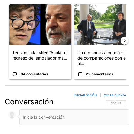
Este listado muestra los artículos con más comentarios en los últim
Un artículo de tendencia con el título "Tensión Lula-Milei: “A
Un artículo de tendencia con 
Tensión Lula-Milei: “Anular el
Un economista criticó el uso
regreso del embajador ma...
de comparaciones con el
úl...
34 comentarios
22 comentarios
INICIAR SESIÓN
|
CREAR CUENTA
Conversación
SIGA ESTA CO
SEGUIR