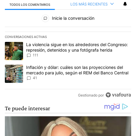
LOS MÁS RECIENTES
TODOS LOS COMENTARIOS
Todos los comentarios
Inicie la conversación
CONVERSACIONES ACTIVAS
Este listado muestra los artículos con más comentarios en los últim
Un artículo de tendencia con el título "La violencia sigue en los 
La violencia sigue en los alrededores del Congreso:
represión, detenidos y una fotógrafa herida
111
Un artículo de tendencia con el título "Inflación y dólar: cuáles 
Inflación y dólar: cuáles son las proyecciones del
mercado para julio, según el REM del Banco Central
41
Gestionado por