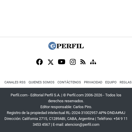
CANALES RSS
QUIENES SOMOS
CONTÁCTENOS
PRIVACIDAD
EQUIPO
REGLAS
Perfil.com - Editorial Perfil S.A.
| © Perfil.com 2006-2026 - Todos los
derechos reservados.
Editor responsable: Carlos Piro.
Registro de la propiedad intelectual RL-2024-31002957-APN-DNDA#MJ
Dirección:
California 2715
,
C1289ABI
,
CABA, Argentina
| Teléfono:
+54 9 11
3453 4567
| E-mail:
atencion@perfil.com