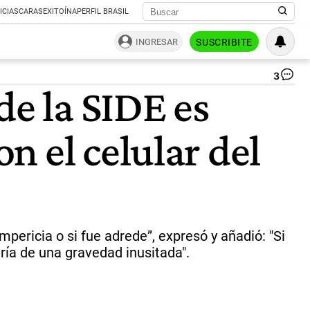
ICIAS
CARAS
EXITOÍNA
PERFIL BRASIL
INGRESAR
SUSCRIBITE
3
Pa
de la SIDE es
Mi
Án
To
n el celular del
ex
tit
de
la
SI
es
"f
sa
mpericia o si fue adrede”, expresó y añadió: "Si
qu
ería de una gravedad inusitada".
su
co
el
cel
del