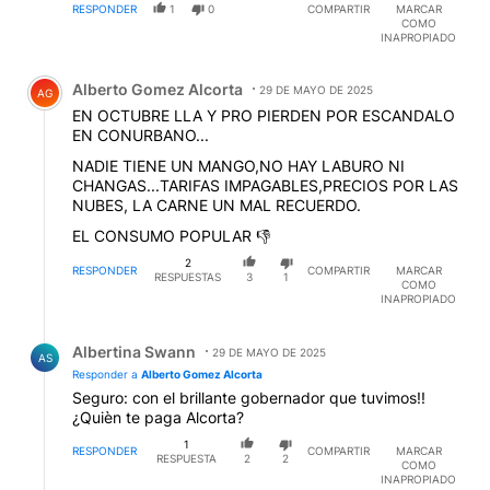
RESPONDER
1
0
COMPARTIR
MARCAR
COMO
INAPROPIADO
Comentario de Alberto Gomez Alcorta.
Alberto Gomez Alcorta
29 DE MAYO DE 2025
AG
EN OCTUBRE LLA Y PRO PIERDEN POR ESCANDALO
EN CONURBANO...
NADIE TIENE UN MANGO,NO HAY LABURO NI
CHANGAS...TARIFAS IMPAGABLES,PRECIOS POR LAS
NUBES, LA CARNE UN MAL RECUERDO.
EL CONSUMO POPULAR 👎
2
RESPONDER
COMPARTIR
MARCAR
RESPUESTAS
3
1
COMO
INAPROPIADO
Respuesta de Albertina Swann.
Albertina Swann
29 DE MAYO DE 2025
AS
Responder a
Alberto Gomez Alcorta
Seguro: con el brillante gobernador que tuvimos!!
¿Quièn te paga Alcorta?
1
RESPONDER
COMPARTIR
MARCAR
RESPUESTA
2
2
COMO
INAPROPIADO