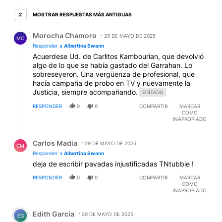
2 respuestas más antiguas
MOSTRAR RESPUESTAS MÁS ANTIGUAS
2
Respuesta de Morocha Chamoro.
Morocha Chamoro
29 DE MAYO DE 2025
MC
Responder a
Albertina Swann
Acuerdese Ud. de Carlitos Kambourian, que devolvió
algo de lo que se había gastado del Garrahan. Lo
sobreseyeron. Una vergüenza de profesional, que
hacía campaña de probo en TV y nuevamente la
Justicia, siempre acompañando.
EDITADO
RESPONDER
0
0
COMPARTIR
MARCAR
COMO
INAPROPIADO
Respuesta de Carlos Madia.
Carlos Madia
29 DE MAYO DE 2025
CM
Responder a
Albertina Swann
deja de escribir pavadas injustificadas TNtubbie !
RESPONDER
0
0
COMPARTIR
MARCAR
COMO
INAPROPIADO
Comentario de Edith Garcia.
Edith Garcia
29 DE MAYO DE 2025
EG