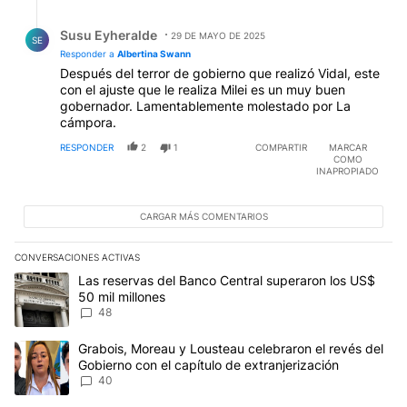
Respuesta de Susu Eyheralde.
Susu Eyheralde
29 DE MAYO DE 2025
SE
Responder a
Albertina Swann
Después del terror de gobierno que realizó Vidal, este
con el ajuste que le realiza Milei es un muy buen
gobernador. Lamentablemente molestado por La
cámpora.
RESPONDER
2
1
COMPARTIR
MARCAR
COMO
INAPROPIADO
CARGAR MÁS COMENTARIOS
CONVERSACIONES ACTIVAS
Este listado muestra los artículos con más comentarios en los últim
Un artículo de tendencia con el título "Las reservas del Banco Ce
Las reservas del Banco Central superaron los US$
50 mil millones
48
Un artículo de tendencia con el título "Grabois, Moreau y Lousteau
Grabois, Moreau y Lousteau celebraron el revés del
Gobierno con el capítulo de extranjerización
40