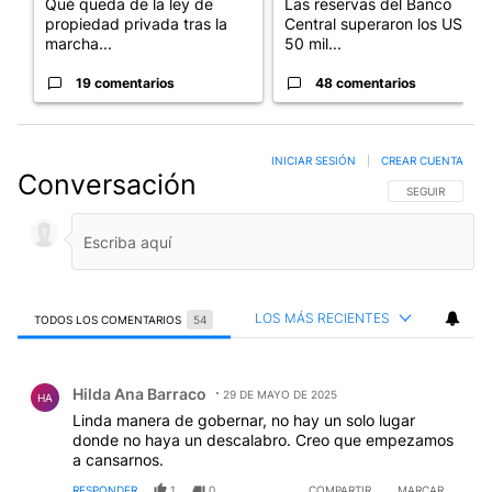
Qué queda de la ley de
Las reservas del Banco
propiedad privada tras la
Central superaron los US$
marcha...
50 mil...
19 comentarios
48 comentarios
INICIAR SESIÓN
|
CREAR CUENTA
Conversación
SIGA ESTA CO
SEGUIR
LOS MÁS RECIENTES
TODOS LOS COMENTARIOS
54
Todos los comentarios
Comentario de Hilda Ana Barraco.
Hilda Ana Barraco
29 DE MAYO DE 2025
HA
Linda manera de gobernar, no hay un solo lugar
donde no haya un descalabro. Creo que empezamos
a cansarnos.
RESPONDER
1
0
COMPARTIR
MARCAR