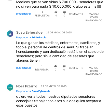
Medicos que salvan vidas $ 700.000.- senadores que
no sirven para nada $ 10.000.000.-, algo esta mal!!!!
2
RESPONDER
COMPARTIR
MARCAR
RESPUESTAS
4
0
COMO
INAPROPIADO
Respuesta de Susu Eyheralde.
Susu Eyheralde
29 DE MAYO DE 2025
SE
Responder a
Edith Garcia
Lo que ganan los médicos, enfermeros, camilleros, y
todo el personal de centros de saud. Si trabajan
honestamente y con dedicación está bien el sueldo de
senadores; pero sin la cantidad de asesores que
algunos tienen.
1
RESPONDER
COMPARTIR
MARCAR
RESPUESTA
0
0
COMO
INAPROPIADO
Respuesta de Nora Pizarro.
Nora Pizarro
29 DE MAYO DE 2025
NP
Responder a
Susu Eyheralde
quiero ver a todos nuestros diputados senadores
concejales trabajar con esos sueldos quien aceptaria
esos puestos