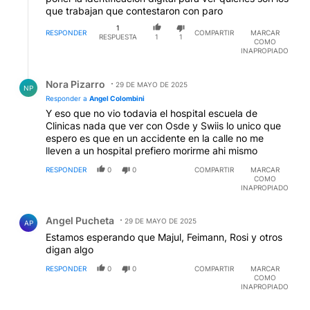
que trabajan que contestaron con paro
1
RESPONDER
COMPARTIR
MARCAR
RESPUESTA
1
1
COMO
INAPROPIADO
Respuesta de Nora Pizarro.
Nora Pizarro
29 DE MAYO DE 2025
NP
Responder a
Angel Colombini
Y eso que no vio todavia el hospital escuela de
Clinicas nada que ver con Osde y Swiis lo unico que
espero es que en un accidente en la calle no me
lleven a un hospital prefiero morirme ahi mismo
RESPONDER
0
0
COMPARTIR
MARCAR
COMO
INAPROPIADO
Comentario de Angel Pucheta.
Angel Pucheta
29 DE MAYO DE 2025
AP
Estamos esperando que Majul, Feimann, Rosi y otros
digan algo
RESPONDER
0
0
COMPARTIR
MARCAR
COMO
INAPROPIADO
Comentario de Angel Pucheta.