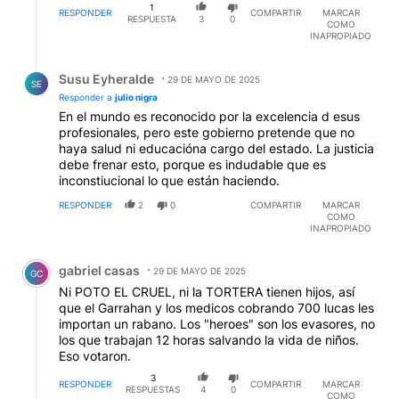
1
RESPONDER
COMPARTIR
MARCAR
RESPUESTA
3
0
COMO
INAPROPIADO
Respuesta de Susu Eyheralde.
Susu Eyheralde
29 DE MAYO DE 2025
SE
Responder a
julio nigra
En el mundo es reconocido por la excelencia d esus
profesionales, pero este gobierno pretende que no
haya salud ni educacióna cargo del estado. La justicia
debe frenar esto, porque es indudable que es
inconstiucional lo que están haciendo.
RESPONDER
2
0
COMPARTIR
MARCAR
COMO
INAPROPIADO
Comentario de gabriel casas.
gabriel casas
29 DE MAYO DE 2025
GC
Ni POTO EL CRUEL, ni la TORTERA tienen hijos, así
que el Garrahan y los medicos cobrando 700 lucas les
importan un rabano. Los "heroes" son los evasores, no
los que trabajan 12 horas salvando la vida de niños.
Eso votaron.
3
RESPONDER
COMPARTIR
MARCAR
RESPUESTAS
4
0
COMO