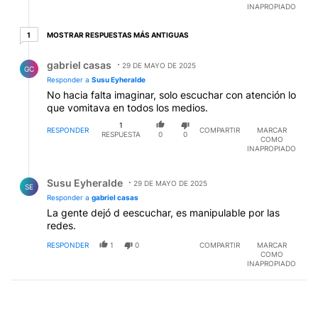
INAPROPIADO
1 respuesta más antiguas
MOSTRAR RESPUESTAS MÁS ANTIGUAS
1
Respuesta de gabriel casas.
gabriel casas
29 DE MAYO DE 2025
GC
Responder a
Susu Eyheralde
No hacia falta imaginar, solo escuchar con atención lo
que vomitava en todos los medios.
1
RESPONDER
COMPARTIR
MARCAR
RESPUESTA
0
0
COMO
INAPROPIADO
Respuesta de Susu Eyheralde.
Susu Eyheralde
29 DE MAYO DE 2025
SE
Responder a
gabriel casas
La gente dejó d eescuchar, es manipulable por las
redes.
RESPONDER
1
0
COMPARTIR
MARCAR
COMO
INAPROPIADO