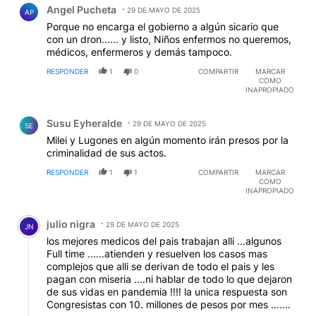
Angel Pucheta
29 DE MAYO DE 2025
AP
Porque no encarga el gobierno a algún sicario que
con un dron...... y listo, Niños enfermos no queremos,
médicos, enfermeros y demás tampoco.
RESPONDER
1
0
COMPARTIR
MARCAR
COMO
INAPROPIADO
Comentario de Susu Eyheralde.
Susu Eyheralde
29 DE MAYO DE 2025
SE
Milei y Lugones en algún momento irán presos por la
criminalidad de sus actos.
RESPONDER
1
1
COMPARTIR
MARCAR
COMO
INAPROPIADO
Comentario de julio nigra.
julio nigra
29 DE MAYO DE 2025
JN
los mejores medicos del pais trabajan alli ...algunos
Full time ......atienden y resuelven los casos mas
complejos que alli se derivan de todo el pais y les
pagan con miseria ....ni hablar de todo lo que dejaron
de sus vidas en pandemia !!!! la unica respuesta son
Congresistas con 10. millones de pesos por mes .......