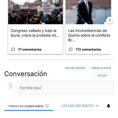
Congreso vallado y bajo la
Las inconsistencias de
lluvia: crece la protesta mi...
Quirno sobre el conflicto con
Br...
17 comentarios
172 comentarios
INICIAR SESIÓN
|
CREAR CUENTA
Conversación
SIGA ESTA CO
SEGUIR
LOS MÁS RECIENTES
TODOS LOS COMENTARIOS
1
Todos los comentarios