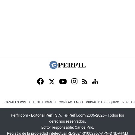
CANALES RSS
QUIENES SOMOS
CONTÁCTENOS
PRIVACIDAD
EQUIPO
REGLAS
Perfil.com - Editorial Perfil S.A.
| © Perfil.com 2006-2026 - Todos los
derechos reservados.
Editor responsable: Carlos Piro.
Registro de la propiedad intelectual RL-2024-31002957-APN-DNDA#MJ